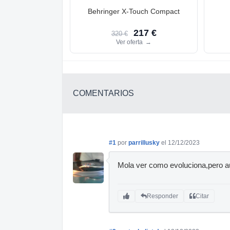
Behringer X-Touch Compact
217 €
320 €
Ver oferta
→
COMENTARIOS
#1
por
parrillusky
el 12/12/2023
Mola ver como evoluciona,pero aú
Responder
Citar