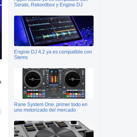
Serato, Rekordbox y Engine DJ
Engine DJ 4.2 ya es compatible con
Stems
a
Rane System One, primer todo en
uno motorizado del mercado