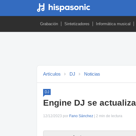
Grabación
Sintetizadores
Informática musical
Artículos
DJ
Noticias
DJ
Engine DJ se actualiza
12/12/2023 por
Fano Sánchez
| 2 min de lectura