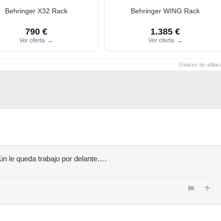
Behringer X32 Rack
Behringer WING Rack
790 €
1.385 €
Ver oferta
→
Ver oferta
→
Enlaces de afiliac
n le queda trabajo por delante….