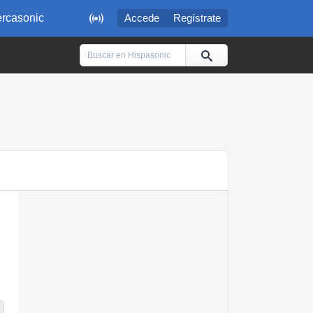

rcasonic
Accede
Regístrate