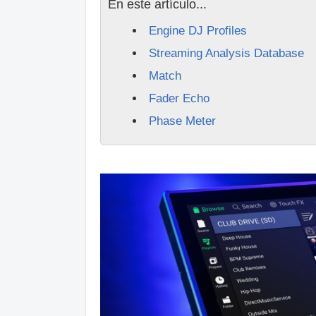
En este artículo...
Engine DJ Profiles
Streaming Analysis Database
Match
Fader Echo
Phase Meter