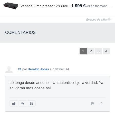
1.995 €
Eventide Omnipressor 2830Au
Ver en thomann
→
Enlaces de afiliación
COMENTARIOS
1
2
3
4
#1
por
Heraldo Jones
el 10/06/2014
Lo tengo desde anoche!!! Un autentico lujo la verdad. Ya
se vieran mas cosas asi.