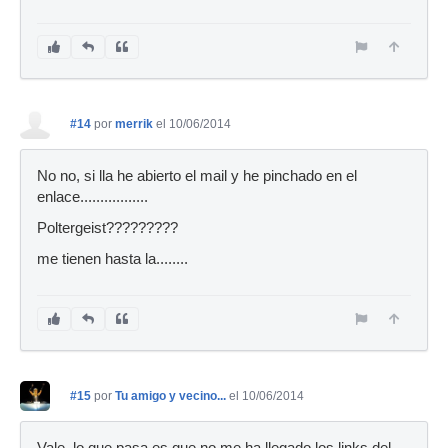
#14
por
merrik
el 10/06/2014
No no, si lla he abierto el mail y he pinchado en el
enlace.................
Poltergeist?????????
me tienen hasta la........
#15
por
Tu amigo y vecino...
el 10/06/2014
Vale, lo que pasa es que no me ha llegado los links del