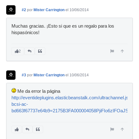
#2
por
Mister Carrington
el 10/06/2014
Muchas gracias. ¡Esto si que es un regalo para los
hispasónicos!
2
#3
por
Mister Carrington
el 10/06/2014
Me da error la página
http://eventideplugins.elasticbeanstalk.com/ultrachannel.jsp?
bcsi-ac-
bd663f67737e64b9=2175B3FA000004058PjiFIo6zIFOaJ