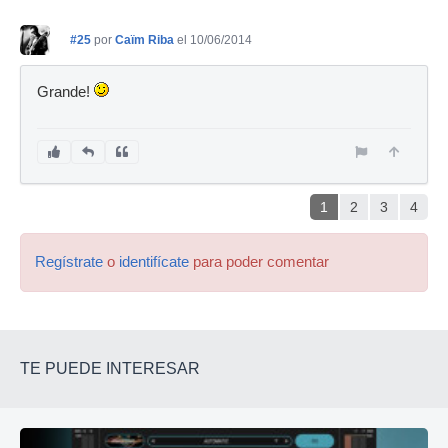
#25
por
Caïm Riba
el 10/06/2014
Grande!
1
2
3
4
Regístrate
o
identifícate
para poder comentar
TE PUEDE INTERESAR