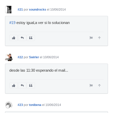
#21
por
soundrocks
el 10/06/2014
#19
estoy igual,a ver si lo solucionan
#22
por
Swirler
el 10/06/2014
desde las 11:30 esperando el mail...
#23
por
tonibena
el 10/06/2014