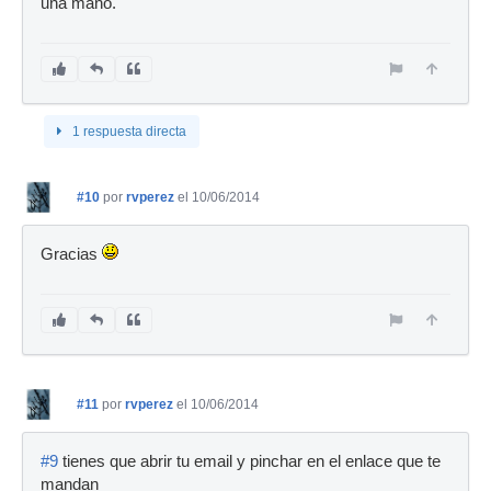
una mano.
1 respuesta directa
#10
por
rvperez
el 10/06/2014
Gracias
#11
por
rvperez
el 10/06/2014
#9
tienes que abrir tu email y pinchar en el enlace que te
mandan