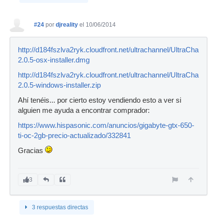
#24
por
djreality
el 10/06/2014
http://d184fszlva2ryk.cloudfront.net/ultrachannel/UltraChannel-
2.0.5-osx-installer.dmg
http://d184fszlva2ryk.cloudfront.net/ultrachannel/UltraChannel-
2.0.5-windows-installer.zip
Ahí tenéis... por cierto estoy vendiendo esto a ver si
alguien me ayuda a encontrar comprador:
https://www.hispasonic.com/anuncios/gigabyte-gtx-650-
ti-oc-2gb-precio-actualizado/332841
Gracias
3
3 respuestas directas