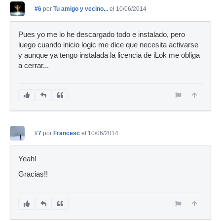
#6
por
Tu amigo y vecino...
el 10/06/2014
Pues yo me lo he descargado todo e instalado, pero
luego cuando inicio logic me dice que necesita activarse
y aunque ya tengo instalada la licencia de iLok me obliga
a cerrar...
#7
por
Francesc
el 10/06/2014
Yeah!
Gracias!!