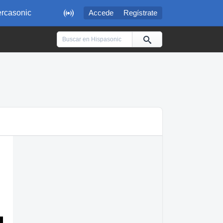

rcasonic
Accede
Regístrate