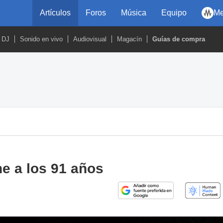
Artículos
Foros
Música
Equipo
Me
DJ
Sonido en vivo
Audiovisual
Magacín
Guías de compra
e a los 91 años