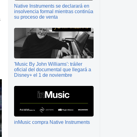
Native Instruments se declarará en
insolvencia formal mientras continúa
su proceso de venta
s
'Music By John Williams': tráiler
oficial del documental que llegará a
Disney+ el 1 de noviembre
inMusic compra Native Instruments