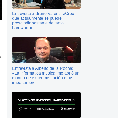
Entrevista a Bruno Valenti: «Creo
que actualmente se puede
prescindir bastante de tanto
hardware»
a
Entrevista a Alberto de la Rocha:
«La informática musical me abrió un
mundo de experimentación muy
importante»