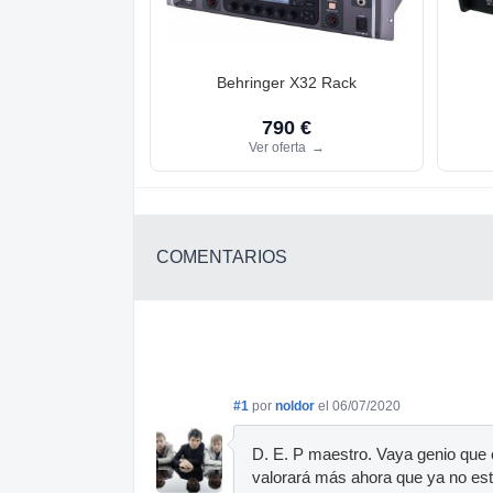
Behringer X32 Rack
790 €
Ver oferta
→
COMENTARIOS
#1
por
noldor
el 06/07/2020
D. E. P maestro. Vaya genio que
valorará más ahora que ya no esta