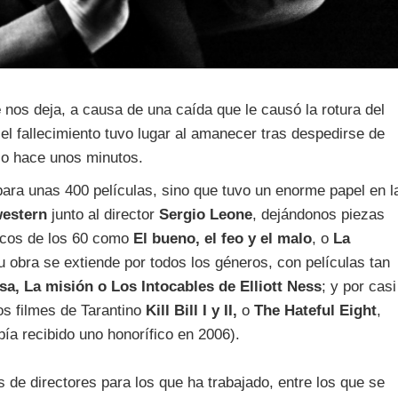
e
nos deja, a causa de una caída que le causó la rotura del
el fallecimiento tuvo lugar al amanecer tras despedirse de
co hace unos minutos.
 para unas 400 películas, sino que tuvo un enorme papel en l
western
junto al director
Sergio Leone
, dejándonos piezas
icos de los 60 como
El bueno, el feo y el malo
, o
La
u obra se extiende por todos los géneros, con películas tan
a, La misión o Los Intocables de Elliott Ness
; y por casi
os filmes de Tarantino
Kill Bill I y II,
o
The Hateful Eight
,
ía recibido uno honorífico en 2006).
 de directores para los que ha trabajado, entre los que se