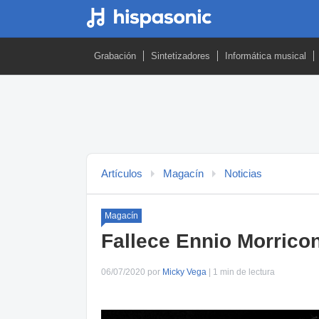
Grabación
Sintetizadores
Informática musical
Artículos
Magacín
Noticias
Magacín
Fallece Ennio Morricon
06/07/2020 por
Micky Vega
| 1 min de lectura