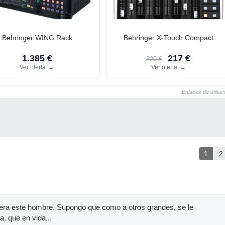
Behringer WING Rack
Behringer X-Touch Compact
1.385 €
217 €
320 €
Ver oferta
→
Ver oferta
→
Enlaces de afiliac
1
2
 era este hombre. Supongo que como a otros grandes, se le
, que en vida...