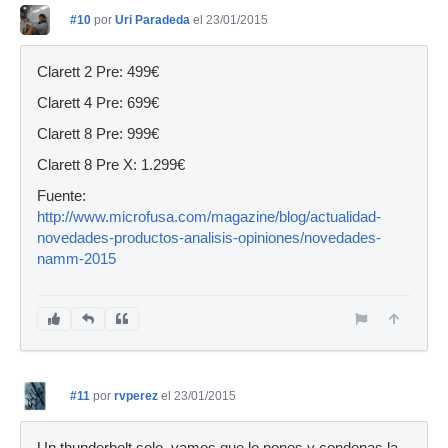
#10
por
Uri Paradeda
el 23/01/2015
Clarett 2 Pre: 499€
Clarett 4 Pre: 699€
Clarett 8 Pre: 999€
Clarett 8 Pre X: 1.299€
Fuente:
http://www.microfusa.com/magazine/blog/actualidad-
novedades-productos-analisis-opiniones/novedades-
namm-2015
#11
por
rvperez
el 23/01/2015
Un thunderbolt solo, vamos que lo pones y condenas la