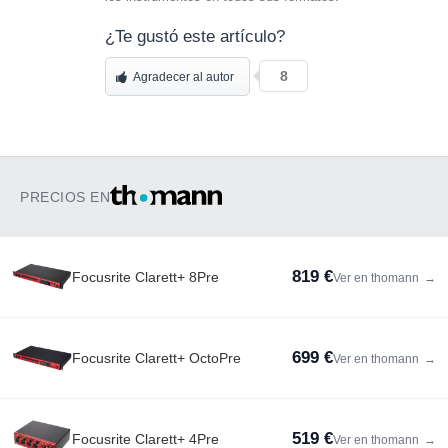
¿Te gustó este artículo?
8
Agradecer al autor
PRECIOS EN
819 €
Focusrite Clarett+ 8Pre
Ver en thomann
→
699 €
Focusrite Clarett+ OctoPre
Ver en thomann
→
519 €
Focusrite Clarett+ 4Pre
Ver en thomann
→