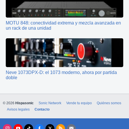
MOTU 848: conectividad extrema y mezcla avanzada en
un rack de una unidad
Neve 1073DPX‑D: el 1073 moderno, ahora por partida
doble
© 2026
Hispasonic
Sonic Network
Vende tu equipo
Quiénes somos
Avisos legales
Contacto