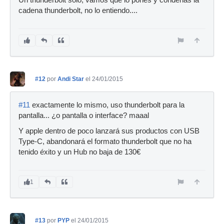
cadena thunderbolt, no lo entiendo....
#12
por
Andi Star
el 24/01/2015
#11
exactamente lo mismo, uso thunderbolt para la
pantalla... ¿o pantalla o interface? maaal
Y apple dentro de poco lanzará sus productos con USB
Type-C, abandonará el formato thunderbolt que no ha
tenido éxito y un Hub no baja de 130€
1
#13
por
PYP
el 24/01/2015