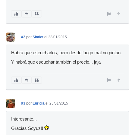
#2
por
Simiot
el 23/01/2015
Habrá que escucharlos, pero desde luego mal no pintan.
Y habrá que escuchar también el precio... jaja
#3
por
Euridia
el 23/01/2015
Interesante...
Gracias Soyuz!!