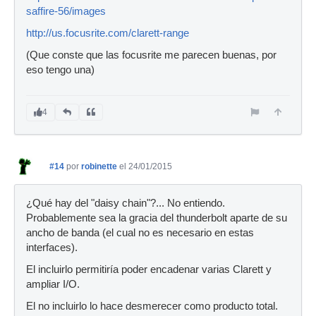
saffire-56/images
http://us.focusrite.com/clarett-range
(Que conste que las focusrite me parecen buenas, por
eso tengo una)
4
#14
por
robinette
el 24/01/2015
¿Qué hay del "daisy chain"?... No entiendo.
Probablemente sea la gracia del thunderbolt aparte de su
ancho de banda (el cual no es necesario en estas
interfaces).
El incluirlo permitiría poder encadenar varias Clarett y
ampliar I/O.
El no incluirlo lo hace desmerecer como producto total.