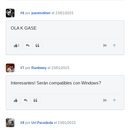
#6
por
juanmoliner
el 23/01/2015
OLA K GASE
3
#7
por
Ranbwoy
el 23/01/2015
Interesantes! Serán compatibles con Windows?
#8
por
Uri Paradeda
el 23/01/2015