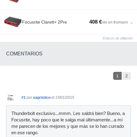
408 €
Focusrite Clarett+ 2Pre
Ver en thomann
→
Enlaces de afiliación
COMENTARIOS
1
2
#1
por
sapristico
el 23/01/2015
Thunderbolt exclusivo...mmm. Les saldrá bien? Bueno, a
Focusrite, hay poco que le salga mal últimamente...a mí
me parecen de los mejores y que más se lo han currado
en ese rango.