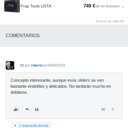
749 €
Frap Tools USTA
Ver en thomann
→
Enlaces de afiliación
COMENTARIOS
#1
por
roberto
el 05/05/2025
Concepto interesante, aunque esos
sliders
se ven
bastante endebles y delicados. No tardarán mucho en
doblarse.
1
1 respuesta directa