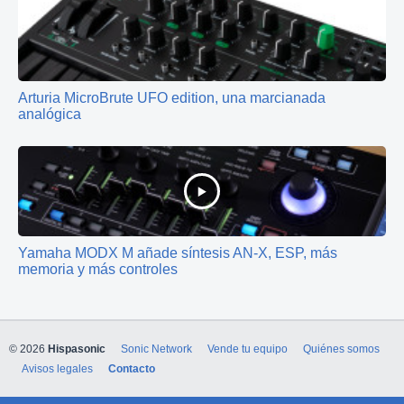
Arturia MicroBrute UFO edition, una marcianada
analógica
Yamaha MODX M añade síntesis AN-X, ESP, más
memoria y más controles
© 2026
Hispasonic
Sonic Network
Vende tu equipo
Quiénes somos
Avisos legales
Contacto