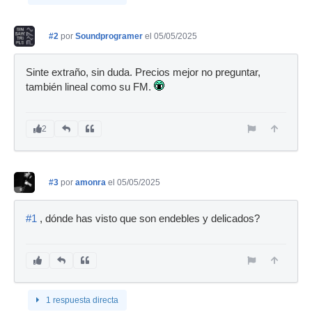
#2
por
Soundprogramer
el 05/05/2025
Sinte extraño, sin duda. Precios mejor no preguntar,
también lineal como su FM.
2
#3
por
amonra
el 05/05/2025
#1
, dónde has visto que son endebles y delicados?
1 respuesta directa