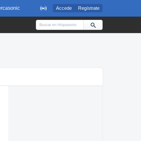

rcasonic
Accede
Regístrate