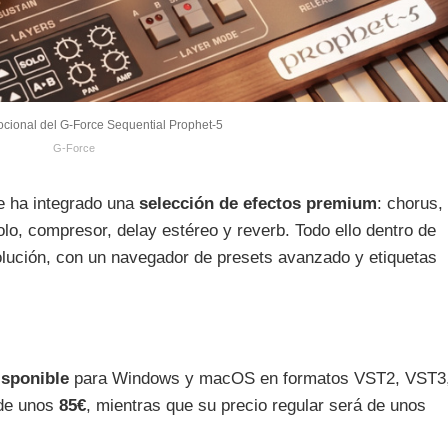
cional del G‑Force Sequential Prophet‑5
G‑Force
e ha integrado una
selección de efectos premium
: chorus,
molo, compresor, delay estéreo y reverb. Todo ello dentro de
solución, con un navegador de presets avanzado y etiquetas
isponible
para Windows y macOS en formatos VST2, VST3
 de unos
85€
, mientras que su precio regular será de unos