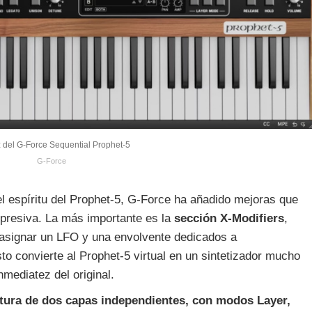
z del G‑Force Sequential Prophet‑5
G‑Force
 el espíritu del Prophet‑5, G‑Force ha añadido mejoras que
resiva. La más importante es la
sección X‑Modifiers
,
asignar un LFO y una envolvente dedicados a
sto convierte al Prophet‑5 virtual en un sintetizador mucho
nmediatez del original.
ctura de dos capas independientes, con modos Layer,