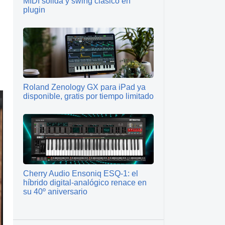
MIDI sólida y swing clásico en
plugin
Roland Zenology GX para iPad ya
disponible, gratis por tiempo limitado
Cherry Audio Ensoniq ESQ‑1: el
híbrido digital‑analógico renace en
su 40º aniversario