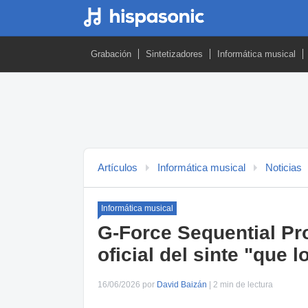
Grabación
Sintetizadores
Informática musical
Artículos
Informática musical
Noticias
Informática musical
G‑Force Sequential Pro
oficial del sinte "que 
16/06/2026 por
David Baizán
| 2 min de lectura