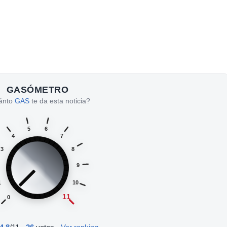
GASÓMETRO
ánto
GAS
te da esta noticia?
5
6
4
7
3
8
9
1
10
11
0