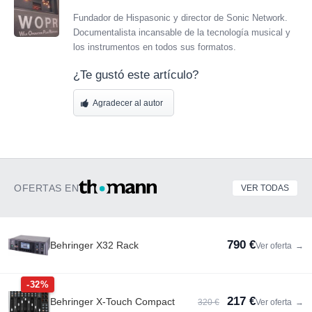
Fundador de Hispasonic y director de Sonic Network.
Documentalista incansable de la tecnología musical y
los instrumentos en todos sus formatos.
¿Te gustó este artículo?
Agradecer al autor
OFERTAS EN
VER TODAS
790 €
Behringer X32 Rack
Ver oferta
→
-32%
217 €
Behringer X-Touch Compact
320 €
Ver oferta
→