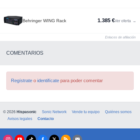
1.385 €
Behringer WING Rack
Ver oferta
→
Enlaces de afiliación
COMENTARIOS
Regístrate
o
identifícate
para poder comentar
© 2026
Hispasonic
Sonic Network
Vende tu equipo
Quiénes somos
Avisos legales
Contacto