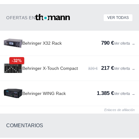
OFERTAS EN
VER TODAS
790 €
Behringer X32 Rack
Ver oferta
→
-32%
217 €
Behringer X-Touch Compact
320 €
Ver oferta
→
1.385 €
Behringer WING Rack
Ver oferta
→
Enlaces de afiliación
COMENTARIOS