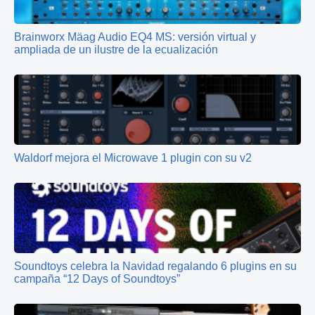
Brainworx Mäag Audio EQ4 MS: versión virtual y
ampliada de un ilustre de la ecualización
Waldorf mejora el Microwave 1 plugin con su v2
Soundtoys celebra la Navidad regalando 6 plugins en su
campaña “12 Days of Soundtoys”