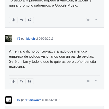
Torpedo a la piratería, torpedo a Amazon, a Spotify y
quizá, pronto lo sabremos, a Google Music.
#6
por
blotch
el 06/06/2011
Amén a lo dicho por Soyuz, y añado que menuda
empresa de jodidos visionarios con un par de pelotas.
Seré un ifan y todo lo que tu quieras pero coño, bendita
manzana.
#7
por
HushWave
el 06/06/2011