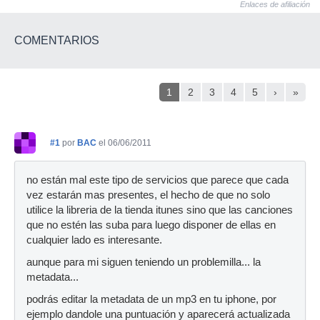
Enlaces de afiliación
COMENTARIOS
1
2
3
4
5
›
»
#1
por
BAC
el 06/06/2011
no están mal este tipo de servicios que parece que cada
vez estarán mas presentes, el hecho de que no solo
utilice la libreria de la tienda itunes sino que las canciones
que no estén las suba para luego disponer de ellas en
cualquier lado es interesante.
aunque para mi siguen teniendo un problemilla... la
metadata...
podrás editar la metadata de un mp3 en tu iphone, por
ejemplo dandole una puntuación y aparecerá actualizada