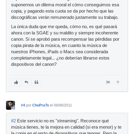
suponernos un dilema moral el cómo conseguimos esa
copia, y pagando esta cuota se da por hecho que las
discográficas verán remunerado justamente su trabajo.
La única duda que me queda, cómo no, es qué pasará
ahora con la SGAE y su maldito y siempre incoherente
canon. Si se aprobó para recompensar las pérdidas por
copia pirata de la música, en cuanto la música de
nuestros iPhones, iPads o Macs sea considerada
completamente legal... ¿no deberían librarse estos
dispositivos del canon?
#4
por
ChoPraTs
el 06/06/2011
#2
Este servicio no es "streaming". Reconoce qué
música tienes, te la mejora en calidad (si era menor) y te
la copia en el resto de dispositivos que tengas. Pero la