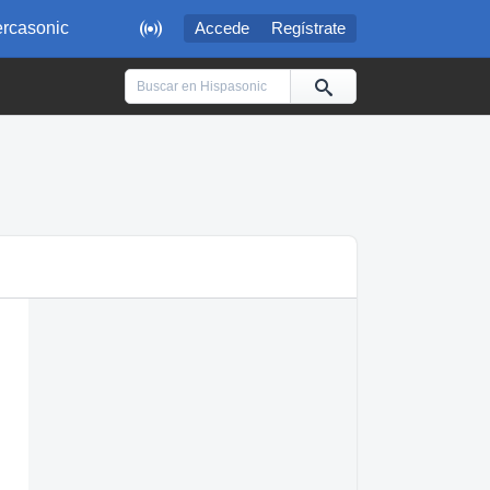

rcasonic
Accede
Regístrate