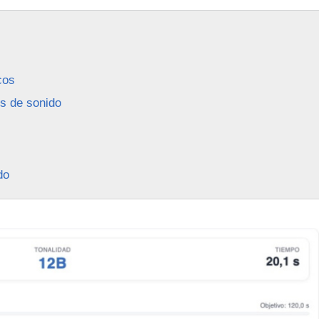
cos
os de sonido
do