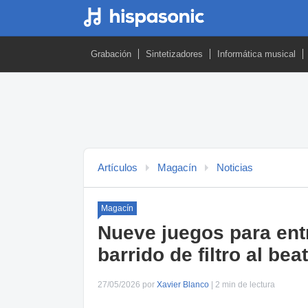
Grabación
Sintetizadores
Informática musical
Artículos
Magacín
Noticias
Magacín
Nueve juegos para entr
barrido de filtro al be
27/05/2026 por
Xavier Blanco
| 2 min de lectura