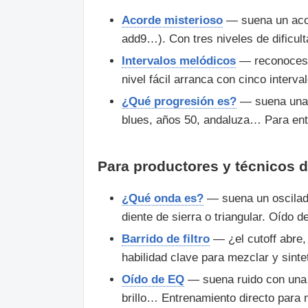
Acorde misterioso
— suena un acor
add9…). Con tres niveles de dificult
Intervalos melódicos
— reconoces i
nivel fácil arranca con cinco interval
¿Qué progresión es?
— suena una pr
blues, años 50, andaluza… Para ent
Para productores y técnicos 
¿Qué onda es?
— suena un oscilado
diente de sierra o triangular. Oído d
Barrido de filtro
— ¿el cutoff abre, 
habilidad clave para mezclar y sintet
Oído de EQ
— suena ruido con una 
brillo… Entrenamiento directo para 