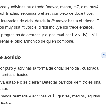
de y adivinas su cifrado (mayor, menor, m7, dim, sus4,
ad: triadas, séptimas o el set completo de doce tipos.
ntervalos de oído, desde la 3ª mayor hasta el tritono. El
os muy distintivos; el difícil incluye los trece enteros.
ogresión de acordes y eliges cuál es: I-V-vi-IV, ii-V-I,
renar el oído armónico de quien compone.
de sonido
r puro y adivinas la forma de onda: senoidal, cuadrada,
e síntesis básico.
va estable o se cierra? Detectar barridos de filtro es una
izar.
banda realzada y adivinas cuál: graves, medios, agudos,
mezcla.