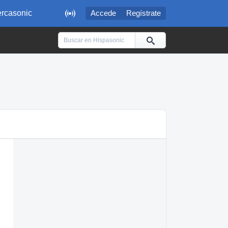

rcasonic
Accede
Regístrate