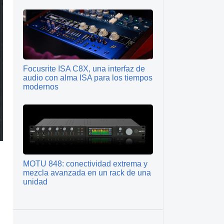
Focusrite ISA C8X, una interfaz de
audio con alma ISA para los tiempos
modernos
MOTU 848: conectividad extrema y
mezcla avanzada en un rack de una
unidad