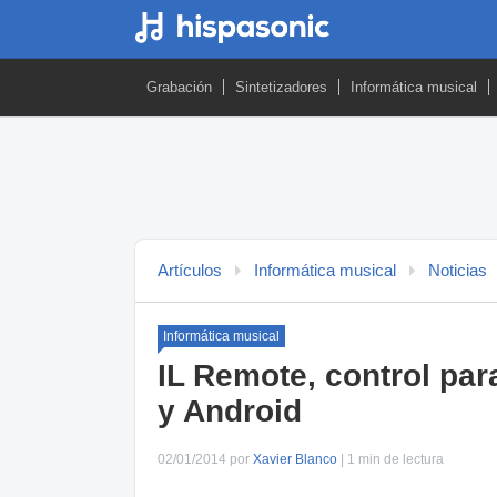
Grabación
Sintetizadores
Informática musical
Artículos
Informática musical
Noticias
Informática musical
IL Remote, control pa
y Android
02/01/2014 por
Xavier Blanco
| 1 min de lectura