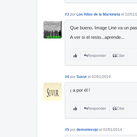
#3
por
Los Hilos de la Marioneta
el 02/01/
Que bueno. Image Line va un pasit
A ver si el resto...aprende...
Responder
Citar
#4
por
Suvur
el 02/01/2014
¡ a por él !
Responder
Citar
#5
por
demoniorojo
el 02/01/2014