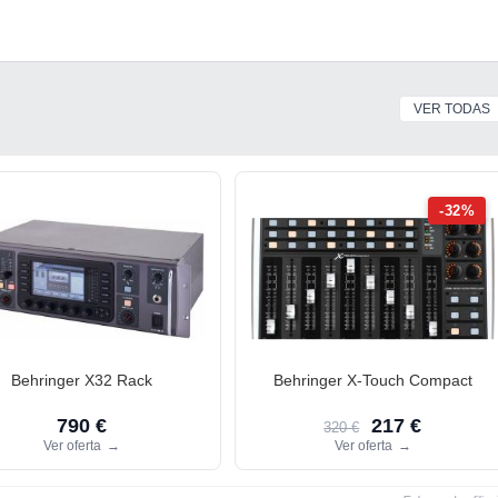
VER TODAS
-32%
Behringer X32 Rack
Behringer X-Touch Compact
790 €
217 €
320 €
Ver oferta
→
Ver oferta
→