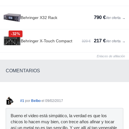
790 €
Behringer X32 Rack
Ver oferta
→
-32%
217 €
Behringer X-Touch Compact
320 €
Ver oferta
→
Enlaces de afiliación
COMENTARIOS
#1
por
Belbo
el 09/02/2017
Bueno el video está simpático, la verdad es que los
chicos lo hacen muy bien, con trece años afinar y tocar
así un metal no es tan sencillo. Y ver allí al tan venerable