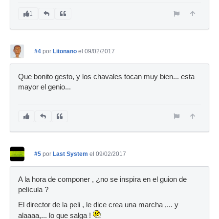
1
#4
por
Litonano
el 09/02/2017
Que bonito gesto, y los chavales tocan muy bien... esta
mayor el genio...
#5
por
Last System
el 09/02/2017
A la hora de componer , ¿no se inspira en el guion de
película ?
El director de la peli , le dice crea una marcha ,... y
alaaaa,... lo que salga !