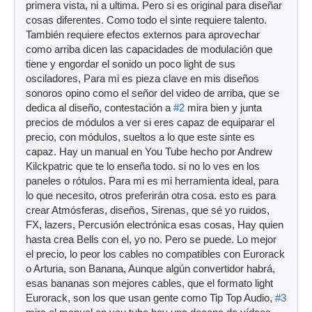
primera vista, ni a ultima. Pero si es original para diseñar
cosas diferentes. Como todo el sinte requiere talento.
También requiere efectos externos para aprovechar
como arriba dicen las capacidades de modulación que
tiene y engordar el sonido un poco light de sus
osciladores, Para mi es pieza clave en mis diseños
sonoros opino como el señor del video de arriba, que se
dedica al diseño, contestación a
#2
mira bien y junta
precios de módulos a ver si eres capaz de equiparar el
precio, con módulos, sueltos a lo que este sinte es
capaz. Hay un manual en You Tube hecho por Andrew
Kilckpatric que te lo enseña todo. si no lo ves en los
paneles o rótulos. Para mi es mi herramienta ideal, para
lo que necesito, otros preferirán otra cosa. esto es para
crear Atmósferas, diseños, Sirenas, que sé yo ruidos,
FX, lazers, Percusión electrónica esas cosas, Hay quien
hasta crea Bells con el, yo no. Pero se puede. Lo mejor
el precio, lo peor los cables no compatibles con Eurorack
o Arturia, son Banana, Aunque algún convertidor habrá,
esas bananas son mejores cables, que el formato light
Eurorack, son los que usan gente como Tip Top Audio,
#3