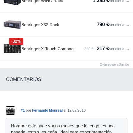
1.385 €
Behringer WING Rack
Ver oferta
→
790 €
Behringer X32 Rack
Ver oferta
→
-32%
217 €
Behringer X-Touch Compact
320 €
Ver oferta
→
Enlaces de afiliación
COMENTARIOS
#1
por
Fernando Monreal
el 12/02/2016
Hombre este hace varios meses que lo tengo, es una
pasada. esto si es caña. Ideal para experimentación,