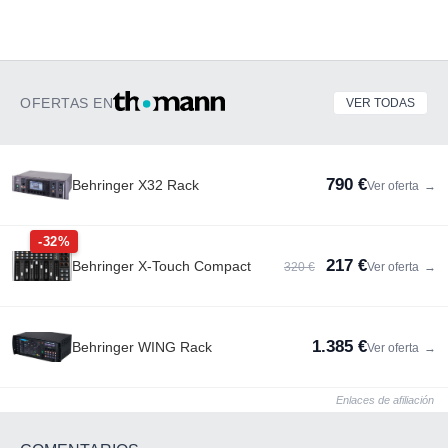
OFERTAS EN
VER TODAS
790 €
Behringer X32 Rack
Ver oferta
→
-32%
217 €
Behringer X-Touch Compact
320 €
Ver oferta
→
1.385 €
Behringer WING Rack
Ver oferta
→
Enlaces de afiliación