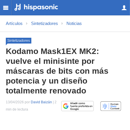
Artículos
Sintetizadores
Noticias
Sintetizadores
Kodamo Mask1EX MK2:
vuelve el minisinte por
máscaras de bits con más
potencia y un diseño
totalmente renovado
13/04/2026 por
David Baizán
| 2
min de lectura