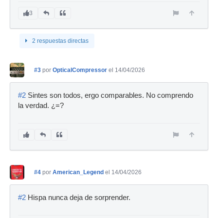
3
2 respuestas directas
#3
por
OpticalCompressor
el 14/04/2026
#2
Sintes son todos, ergo comparables. No comprendo
la verdad. ¿=?
#4
por
American_Legend
el 14/04/2026
#2
Hispa nunca deja de sorprender.