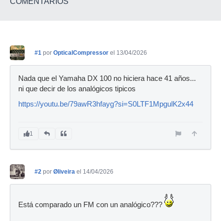
COMENTARIOS
#1
por
OpticalCompressor
el 13/04/2026
Nada que el Yamaha DX 100 no hiciera hace 41 años...
ni que decir de los analógicos tipicos
https://youtu.be/79awR3hfayg?si=S0LTF1MpgulK2x44
1
#2
por
Øliveira
el 14/04/2026
Está comparado un FM con un analógico???