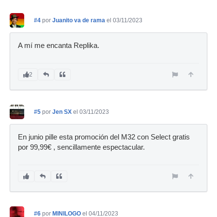
#4
por
Juanito va de rama
el 03/11/2023
A mí me encanta Replika.
2
#5
por
Jen SX
el 03/11/2023
En junio pille esta promoción del M32 con Select gratis
por 99,99€ , sencillamente espectacular.
#6
por
MINILOGO
el 04/11/2023