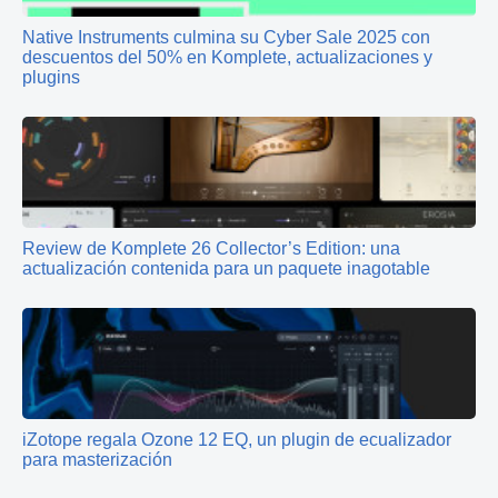
Native Instruments culmina su Cyber Sale 2025 con
descuentos del 50% en Komplete, actualizaciones y
plugins
Review de Komplete 26 Collector’s Edition: una
actualización contenida para un paquete inagotable
iZotope regala Ozone 12 EQ, un plugin de ecualizador
para masterización