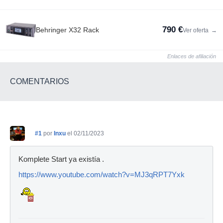
790 €
Behringer X32 Rack
Ver oferta
→
Enlaces de afiliación
COMENTARIOS
#1
por
Inxu
el 02/11/2023
Komplete Start ya existía .
https://www.youtube.com/watch?v=MJ3qRPT7Yxk