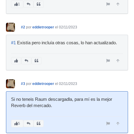
1
#2
por
eddietrooper
el 02/11/2023
#1
Existía pero incluía otras cosas, lo han actualizado.
#3
por
eddietrooper
el 02/11/2023
Si no teneis Raum descargadla, para mí es la mejor
Reverb del mercado.
5