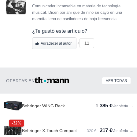
Comunicador incansable en materia de tecnología
musical. Dicen por ahí que de niño se cayó en una
marmita llena de osciladores de baja frecuencia.
¿Te gustó este artículo?
11
Agradecer al autor
OFERTAS EN
VER TODAS
1.385 €
Behringer WING Rack
Ver oferta
→
-32%
217 €
Behringer X-Touch Compact
320 €
Ver oferta
→