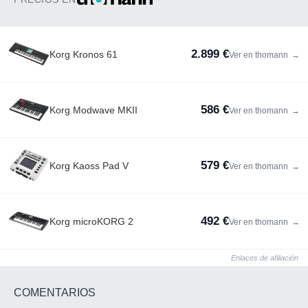
2.899 €
Korg Kronos 61
Ver en thomann
→
586 €
Korg Modwave MKII
Ver en thomann
→
579 €
Korg Kaoss Pad V
Ver en thomann
→
492 €
Korg microKORG 2
Ver en thomann
→
Enlaces de afiliación
COMENTARIOS