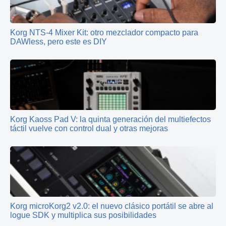
Korg NTS-4 Mixer Kit: otro mezclador compacto para
DAWless, pero este es DIY
Korg Kaoss Pad V: la quinta generación del multiefectos
táctil vuelve con control dual y otras mejoras
Korg microKorg2 v2.0: el nuevo clásico portátil se abre al
logue SDK y multiplica sus posibilidades