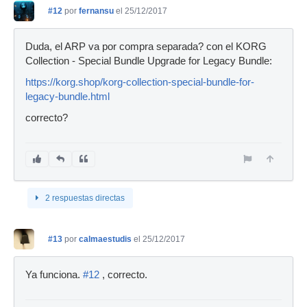
#12
por
fernansu
el 25/12/2017
Duda, el ARP va por compra separada? con el KORG
Collection - Special Bundle Upgrade for Legacy Bundle:
https://korg.shop/korg-collection-special-bundle-for-
legacy-bundle.html
correcto?
2 respuestas directas
#13
por
calmaestudis
el 25/12/2017
Ya funciona.
#12
, correcto.