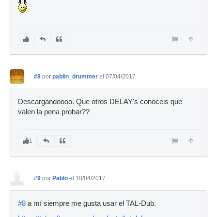
#8
por
pablin_drummer
el 07/04/2017
Descargandoooo. Que otros DELAY's conoceis que
valen la pena probar??
1
#9
por
Pablo
el 10/04/2017
#8
a mí siempre me gusta usar el TAL-Dub.