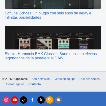
Softube Echoes, un plugin con seis tipos de delay e
infinitas posibilidades
Electro‑Harmonix EHX Classics Bundle: cuatro efectos
legendarios de la pedalera al DAW
© 2026
Hispasonic
Sonic Network
Vende tu equipo
Quiénes somos
Avisos legales
Contacto