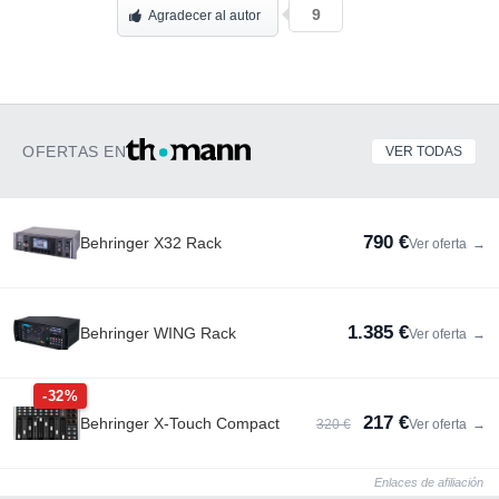
9
Agradecer al autor
OFERTAS EN
VER TODAS
790 €
Behringer X32 Rack
Ver oferta
→
1.385 €
Behringer WING Rack
Ver oferta
→
-32%
217 €
Behringer X-Touch Compact
320 €
Ver oferta
→
Enlaces de afiliación