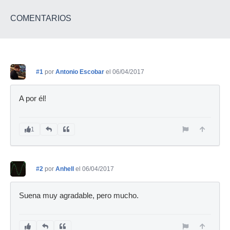
COMENTARIOS
#1
por
Antonio Escobar
el 06/04/2017
A por él!
1
#2
por
Anhell
el 06/04/2017
Suena muy agradable, pero mucho.