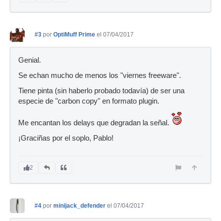
#3
por
OptiMuff Prime
el 07/04/2017
Genial.
Se echan mucho de menos los "viernes freeware".
Tiene pinta (sin haberlo probado todavía) de ser una
especie de "carbon copy" en formato plugin.
Me encantan los delays que degradan la señal.
¡Graciñas por el soplo, Pablo!
2
#4
por
minijack_defender
el 07/04/2017