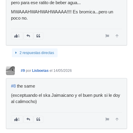
pero para ese ratito de beber agua...
MWAAAHWAHWAHWAAAA!!!! Es bromica...pero un
poco no.
1
2 respuestas directas
#9
por
Lisboetas
el 14/05/2026
#8
the same
(exceptuando el ska Jaimaicano y el buen punk si le doy
al calimocho)
1