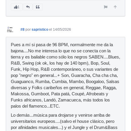
1
#8
por
sapristico
el 14/05/2026
Pues a mí si pasa de 96 BPM, normalmente me da la
bajona....No me interesa lo que no se conecta con la
tierra y es bailable como sólo los negros SABEN....Blues,
R&B, Swing (ok ok, los hay de 140 bpm), Bop, Soul,
Funk, Hip Hop, R&B contemporáneo, o sus variantes de
pop "negro" en general...+ Son, Guaracha, Cha cha cha,
Guaguanco, Rumba, Cumbia, Mambo, Boogaloo, Salsas
diversas y Folks caribeños en general, Reggae, Ragga,
Makossa, Gumboot, Pata patá, Coupé, Afrobeats y
Funks africanos, Landó, Zamacueca, más todos los
palos del flamenco...ETC.
Lo demás...música para drojarse y venirse arriba de
universitarios europeos....(salvo el house clásico, pero
por afinidades musicales...) y el Jungle y el Drum&Bass