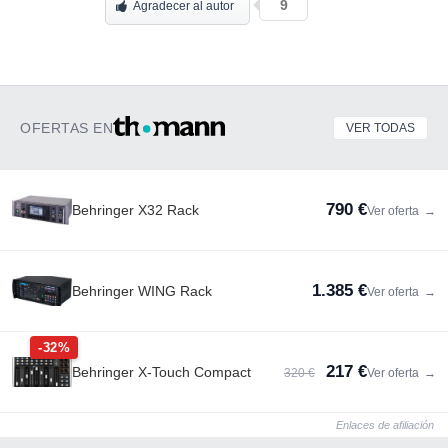
9
Agradecer al autor
OFERTAS EN
VER TODAS
790 €
Behringer X32 Rack
Ver oferta
→
1.385 €
Behringer WING Rack
Ver oferta
→
-32%
217 €
Behringer X-Touch Compact
320 €
Ver oferta
→
Enlaces de afiliación