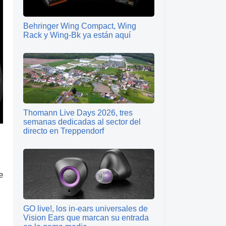
Behringer Wing Compact, Wing
Rack y Wing-Bk ya están aquí
Thomann Live Days 2026, tres
semanas dedicadas al sector del
directo en Treppendorf
e
GO live!, los in-ears universales de
Vision Ears que marcan su entrada