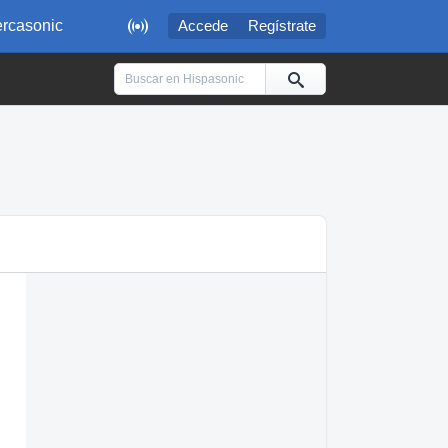

rcasonic
Accede
Regístrate