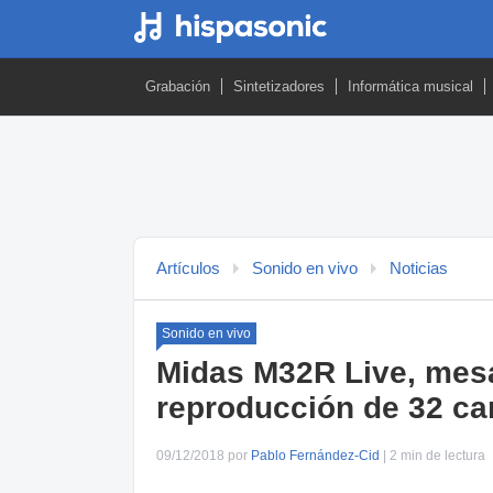
Grabación
Sintetizadores
Informática musical
Artículos
Sonido en vivo
Noticias
Sonido en vivo
Midas M32R Live, mesa
reproducción de 32 ca
09/12/2018 por
Pablo Fernández-Cid
| 2 min de lectura