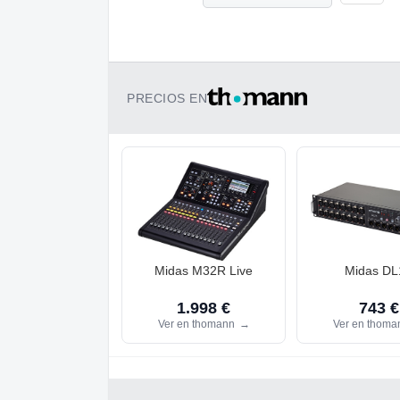
PRECIOS EN
Midas M32R Live
Midas DL
1.998 €
743 €
Ver en thomann
→
Ver en thom