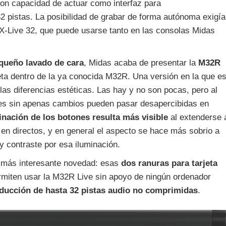
con capacidad de actuar como interfaz para
32 pistas. La posibilidad de grabar de forma autónoma exigía
la X-Live 32, que puede usarse tanto en las consolas Midas
queño lavado de cara
, Midas acaba de presentar la
M32R
jeta dentro de la ya conocida M32R. Una versión en la que e
las diferencias estéticas. Las hay y no son pocas, pero al
les sin apenas cambios pueden pasar desapercibidas en
inación de los botones resulta más visible
al extenderse 
 en directos, y en general el aspecto se hace más sobrio a
y contraste por esa iluminación.
a más interesante novedad: esas
dos ranuras para tarjeta
ermiten usar la M32R Live sin apoyo de ningún ordenador
oducción de hasta 32 pistas audio no comprimidas
.