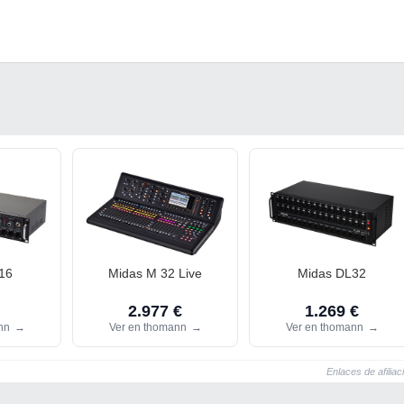
16
Midas M 32 Live
Midas DL32
2.977 €
1.269 €
ann
→
Ver en thomann
→
Ver en thomann
→
Enlaces de afiliac