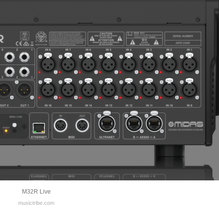
M32R Live
musictribe.com