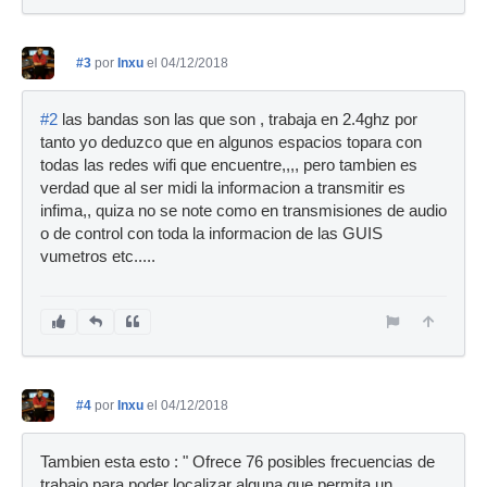
#3
por
Inxu
el 04/12/2018
#2
las bandas son las que son , trabaja en 2.4ghz por
tanto yo deduzco que en algunos espacios topara con
todas las redes wifi que encuentre,,,, pero tambien es
verdad que al ser midi la informacion a transmitir es
infima,, quiza no se note como en transmisiones de audio
o de control con toda la informacion de las GUIS
vumetros etc.....
#4
por
Inxu
el 04/12/2018
Tambien esta esto : " Ofrece 76 posibles frecuencias de
trabajo para poder localizar alguna que permita un