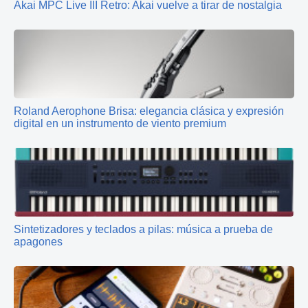
Akai MPC Live III Retro: Akai vuelve a tirar de nostalgia
Roland Aerophone Brisa: elegancia clásica y expresión
digital en un instrumento de viento premium
Sintetizadores y teclados a pilas: música a prueba de
apagones