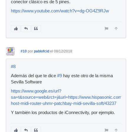
conector clásico es de 5 pines.
https://www.youtube.com/watch?v=dg-OG4Z9RJw
#10
por
pablofcid
el 08/12/2018
#8
Además del que te dice
#9
hay este otro de la misma
Sevilla Software
https://www.google.es/url?
sa=t&source=web&rct=j&url=https://www.hispasonic.com/amp
host-midi-router-uhmr-patchbay-midi-sevilla-soft/43237
Y también los productos de iConnectivity, por ejemplo.