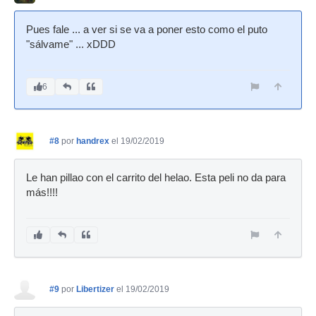
Pues fale ... a ver si se va a poner esto como el puto
"sálvame" ... xDDD
6
#8
por
handrex
el 19/02/2019
Le han pillao con el carrito del helao. Esta peli no da para
más!!!!
#9
por
Libertizer
el 19/02/2019