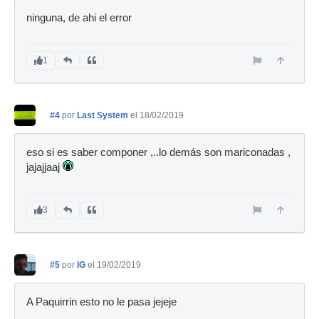
ninguna, de ahi el error
1
#4
por
Last System
el 18/02/2019
eso si es saber componer ,..lo demás son mariconadas ,
jajajjaaj
3
#5
por
IG
el 19/02/2019
A Paquirrin esto no le pasa jejeje