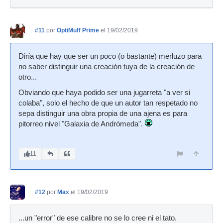
#11
por
OptiMuff Prime
el 19/02/2019
Diría que hay que ser un poco (o bastante) merluzo para
no saber distinguir una creación tuya de la creación de
otro...
Obviando que haya podido ser una jugarreta "a ver si
colaba", solo el hecho de que un autor tan respetado no
sepa distinguir una obra propia de una ajena es para
pitorreo nivel "Galaxia de Andrómeda".
11
#12
por
Max
el 19/02/2019
...un "error" de ese calibre no se lo cree ni el tato.