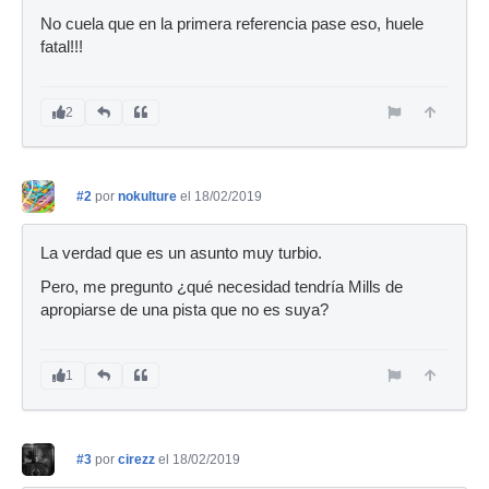
No cuela que en la primera referencia pase eso, huele
fatal!!!
2
#2
por
nokulture
el 18/02/2019
La verdad que es un asunto muy turbio.
Pero, me pregunto ¿qué necesidad tendría Mills de
apropiarse de una pista que no es suya?
1
#3
por
cirezz
el 18/02/2019