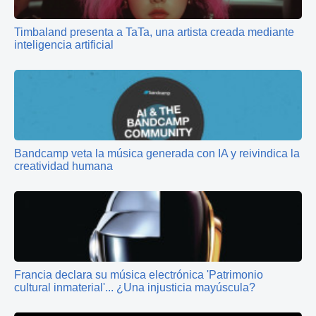
Timbaland presenta a TaTa, una artista creada mediante
inteligencia artificial
Bandcamp veta la música generada con IA y reivindica la
creatividad humana
Francia declara su música electrónica 'Patrimonio
cultural inmaterial'... ¿Una injusticia mayúscula?