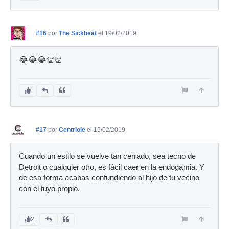
#16
por
The Sickbeat
el 19/02/2019
😂😂😂👏👏
#17
por
Centriole
el 19/02/2019
Cuando un estilo se vuelve tan cerrado, sea tecno de
Detroit o cualquier otro, es fácil caer en la endogamia. Y
de esa forma acabas confundiendo al hijo de tu vecino
con el tuyo propio.
2