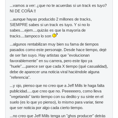
...vamos a ver: ¿que no te acuerdas si un track es tuyo?
NI DE COÑA !!
...aunque hayas producido 2 millones de tracks,
SIEMPRE sabes si un track es tuyo. Y si no lo
sabes....ejem....quizás es que la mayoría de
tracks....tampoco lo son
...algunos rentabilizan muy bien su fama de tiempos
pasados como este personaje. Desde hace tiempo, dejé
de ser fan suyo. Hay artistas que "evolucionan
favorablemente" en su carrera, pero este tipo ya
"huele"....parece ser que cada X tiempo (qué casualidad),
debe de aparecer una noticia viral haciéndole alguna
"referencia".
...y ojo, pienso que no creo que a Jeff Mills le haga falta
publicidad.....que creo que no. Peeeeeero, como lleva
"vegetando" tanto tiempo con su dedito y su sinte en el
suelo (es lo que yo pienso), lo mismo para variar, tiene
que ser noticia por algo cada cierto tiempo.
...no creo que Jeff Mills tenga un "ghos producer" detrás