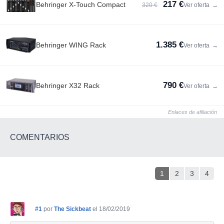
217 €
Behringer X-Touch Compact
320 €
Ver oferta
→
1.385 €
Behringer WING Rack
Ver oferta
→
790 €
Behringer X32 Rack
Ver oferta
→
Enlaces de afiliación
COMENTARIOS
1
2
3
4
#1
por
The Sickbeat
el 18/02/2019