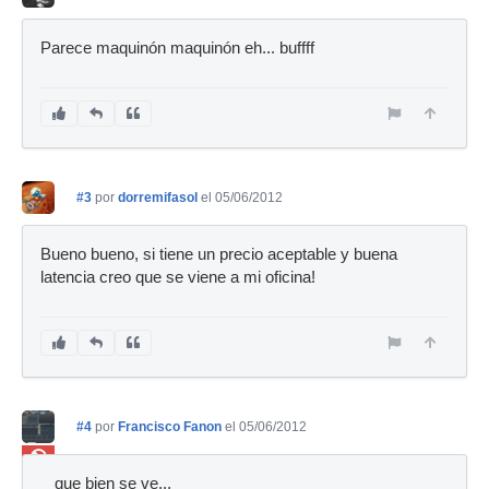
Parece maquinón maquinón eh... buffff
#3
por
dorremifasol
el 05/06/2012
Bueno bueno, si tiene un precio aceptable y buena
latencia creo que se viene a mi oficina!
#4
por
Francisco Fanon
el 05/06/2012
Ban
que bien se ve...