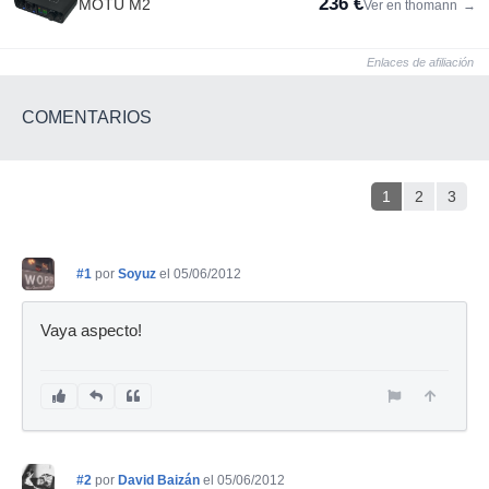
236 €
MOTU M2
Ver en thomann
→
Enlaces de afiliación
COMENTARIOS
1
2
3
#1
por
Soyuz
el 05/06/2012
Vaya aspecto!
#2
por
David Baizán
el 05/06/2012