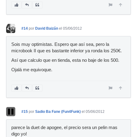
#14
por
David Baizán
el 05/06/2012
Sois muy optimistas. Espero que así sea, pero la
microbook II que es bastante inferior ya ronda los 250€.
Así que calculo que en tienda, esta no baje de los 500.
Ojalá me equivoque.
#15
por
Sadio Ba Fane (Fun4Funk)
el 05/06/2012
parece la duet de apogee, el precio sera un pelin mas
digo yo!