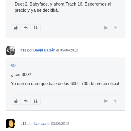
Ban
Duet 2, Babyface, y ahora Track 16. Esperemos al
precio y ya se decidirá.
#11
por
David Baizán
el 05/06/2012
#9
¿Los 300?
Yo que no creo que baje de los 600 - 700 de precio oficial
#12
por
llamaza
el 05/06/2012