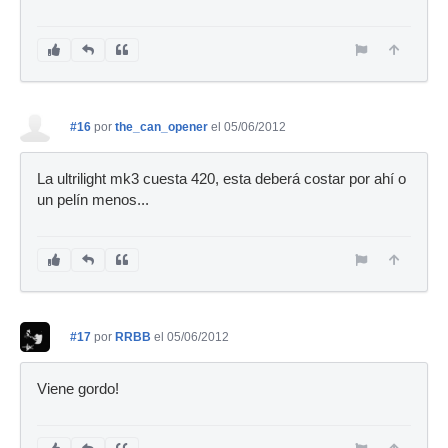
#16
por
the_can_opener
el 05/06/2012
La ultrilight mk3 cuesta 420, esta deberá costar por ahí o
un pelín menos...
#17
por
RRBB
el 05/06/2012
Viene gordo!