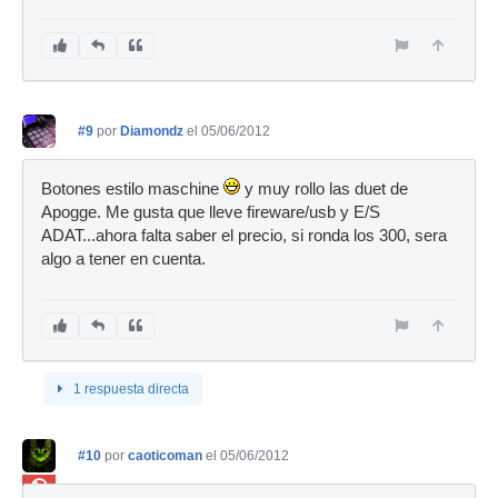
#9
por
Diamondz
el 05/06/2012
Botones estilo maschine
y muy rollo las duet de
Apogge. Me gusta que lleve fireware/usb y E/S
ADAT...ahora falta saber el precio, si ronda los 300, sera
algo a tener en cuenta.
1 respuesta directa
#10
por
caoticoman
el 05/06/2012