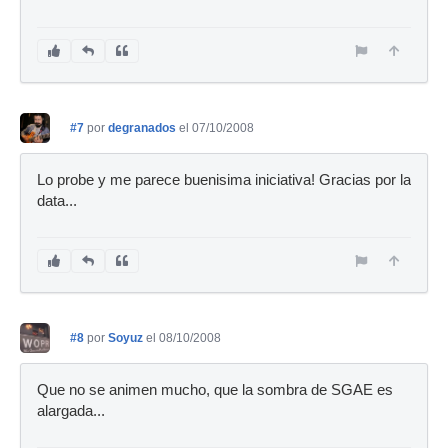
#7
por
degranados
el 07/10/2008
Lo probe y me parece buenisima iniciativa! Gracias por la
data...
#8
por
Soyuz
el 08/10/2008
Que no se animen mucho, que la sombra de SGAE es
alargada...