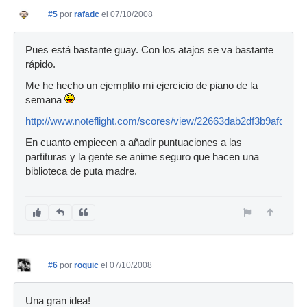
#5
por
rafadc
el 07/10/2008
Pues está bastante guay. Con los atajos se va bastante
rápido.
Me he hecho un ejemplito mi ejercicio de piano de la
semana
http://www.noteflight.com/scores/view/22663dab2df3b9afd87
En cuanto empiecen a añadir puntuaciones a las
partituras y la gente se anime seguro que hacen una
biblioteca de puta madre.
#6
por
roquic
el 07/10/2008
Una gran idea!