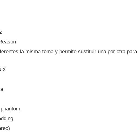
z
 Reason
ferentes la misma toma y permite sustituir una por otra para
S X
da
n phantom
adding
éreo)