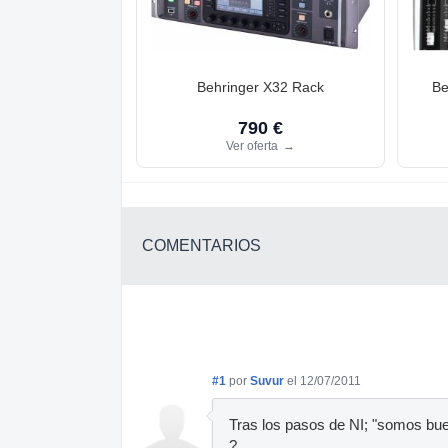
Behringer X32 Rack
Be
790 €
Ver oferta
→
COMENTARIOS
#1
por
Suvur
el 12/07/2011
Tras los pasos de NI; "somos bue
?.