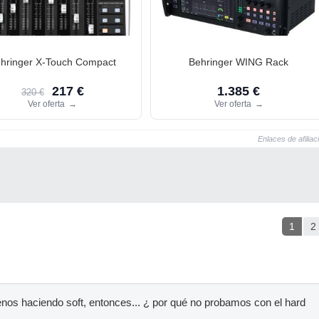
hringer X-Touch Compact
Behringer WING Rack
217 €
1.385 €
320 €
Ver oferta
→
Ver oferta
→
Enlaces de afiliac
1
2
nos haciendo soft, entonces... ¿ por qué no probamos con el hard