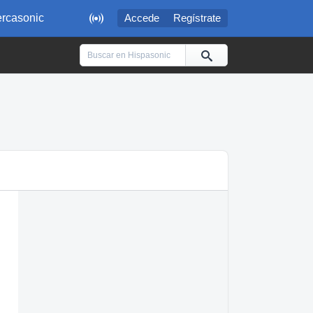

rcasonic
Accede
Regístrate