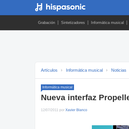
Grabación
Sintetizadores
Informática musical
Artículos
Informática musical
Noticias
Informática musical
Nueva interfaz Propel
12/07/2011 por
Xavier Blanco