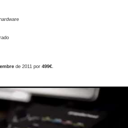
 hardware
arado
iembre
de 2011 por
499€
.