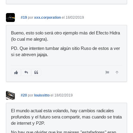
#19
por
xxx.corporation
el 18/02/2019
Bueno, esto solo será otro ejemplo más del Efecto Hidra
(lo cual me alegra).
PD. Que intenten tumbar algún sitio Ruso de estos a ver
si se atreven jajaja.
#20
por
louissitto
el 18/02/2019
El mundo actual esta volando, hay cambios radicales
profundos y el futuro sera compartir, mas cuando se trata
de internet y P2P.
No hay que olvidar que los majores "estafadores" eran