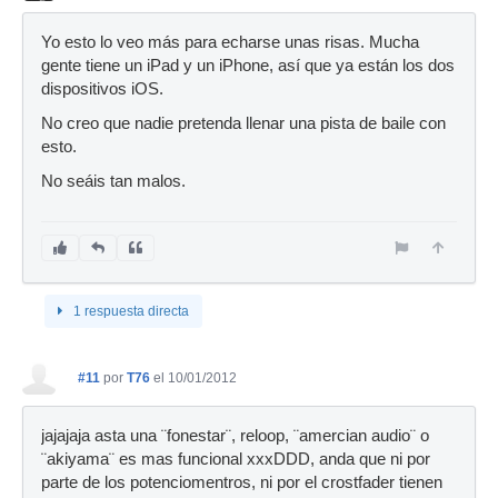
Yo esto lo veo más para echarse unas risas. Mucha
gente tiene un iPad y un iPhone, así que ya están los dos
dispositivos iOS.
No creo que nadie pretenda llenar una pista de baile con
esto.
No seáis tan malos.
1 respuesta directa
#11
por
T76
el 10/01/2012
jajajaja asta una ¨fonestar¨, reloop, ¨amercian audio¨ o
¨akiyama¨ es mas funcional xxxDDD, anda que ni por
parte de los potenciomentros, ni por el crostfader tienen