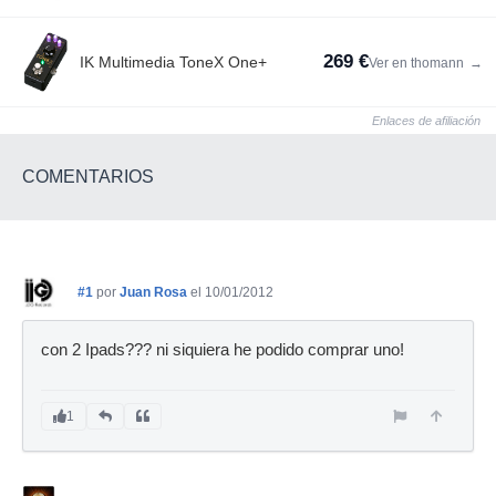
269 €
IK Multimedia ToneX One+
Ver en thomann
→
Enlaces de afiliación
COMENTARIOS
#1
por
Juan Rosa
el 10/01/2012
con 2 Ipads??? ni siquiera he podido comprar uno!
1