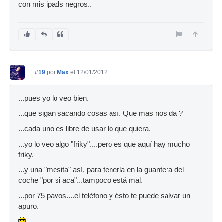
con mis ipads negros..
#19
por
Max
el 12/01/2012
...pues yo lo veo bien.
...que sigan sacando cosas así. Qué más nos da ?
...cada uno es libre de usar lo que quiera.
...yo lo veo algo "friky"....pero es que aquí hay mucho
friky.
...y una "mesita" así, para tenerla en la guantera del
coche "por si aca"...tampoco está mal.
...por 75 pavos....el teléfono y ésto te puede salvar un
apuro.