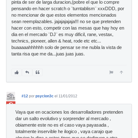
pinta de ser de larga duracion,(pobre el que lo compre
pensando en hacer scratch o ¨turntablism¨ xxxDDD, por
no mencionar de que estos elementos mencionados
sean reemplazables. jajajajajaja!!! no se que pretenden
hacer con esto, competir con las mesas que hay hoy en
dia en el mercado ¨DJ¨ es muy dificil, rane, vestax,
technics, pioneer, allen & heat, rode etc etc...
buaaaaahhhhhh solo de pensar se me nubla la vista de
tanta risa que me da...juas juas juas.
#12
por
psyclon3c
el 11/01/2012
Ban
Vaya que en ocaciones los desarrolladores pretenden
dar un salto evolutivo y sorprender al mercado ,
obiamente este no es el caso vaya payasada ,
totalmente inservible he ilogico , vaya carajo que