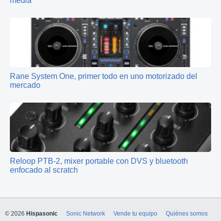
media
Rane System One, primer todo en uno motorizado del
mercado
Reloop PTB-2, mixer portable con DVS y bluetooth
enfocado al scratch
© 2026
Hispasonic
Sonic Network
Vende tu equipo
Quiénes somos