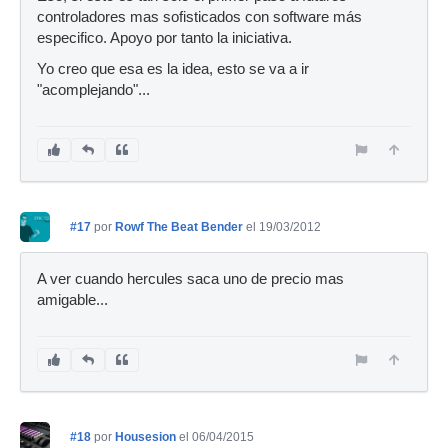
controladores mas sofisticados con software más
especifico. Apoyo por tanto la iniciativa.
Yo creo que esa es la idea, esto se va a ir
"acomplejando"...
#17
por
Rowf The Beat Bender
el 19/03/2012
A ver cuando hercules saca uno de precio mas
amigable...
#18
por
Housesion
el 06/04/2015