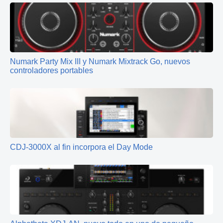
Numark Party Mix III y Numark Mixtrack Go, nuevos
controladores portables
CDJ-3000X al fin incorpora el Day Mode