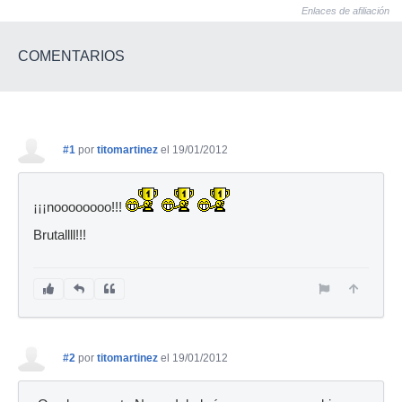
Enlaces de afiliación
COMENTARIOS
#1
por
titomartinez
el 19/01/2012
¡¡¡noooooooo!!!
Brutallll!!!
#2
por
titomartinez
el 19/01/2012