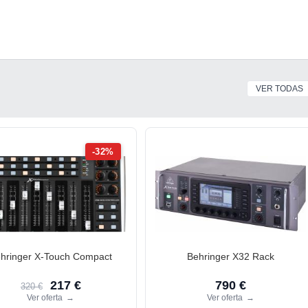
VER TODAS
-32%
hringer X-Touch Compact
Behringer X32 Rack
217 €
790 €
320 €
Ver oferta
→
Ver oferta
→