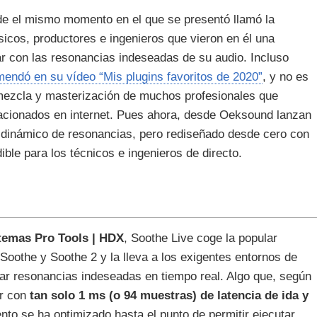
de el mismo momento en el que se presentó llamó la
cos, productores e ingenieros que vieron en él una
iar con las resonancias indeseadas de su audio. Incluso
mendó en su vídeo “Mis plugins favoritos de 2020”
, y no es
 mezcla y masterización de muchos profesionales que
lacionados en internet. Pues ahora, desde Oeksound lanzan
 dinámico de resonancias, pero rediseñado desde cero con
ible para los técnicos e ingenieros de directo.
temas Pro Tools | HDX
, Soothe Live coge la popular
 Soothe y Soothe 2 y la lleva a los exigentes entornos de
inar resonancias indeseadas en tiempo real. Algo que, según
er con
tan solo 1 ms (o 94 muestras) de latencia de ida y
to se ha optimizado hasta el punto de permitir ejecutar