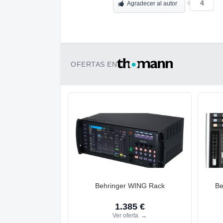
4
Agradecer al autor
OFERTAS EN
Behringer WING Rack
Be
1.385 €
Ver oferta
→