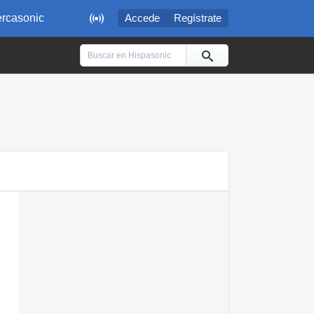

rcasonic
Accede
Regístrate