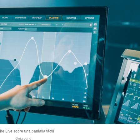
he Live sobre una pantalla táctil
Oeksound