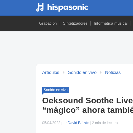
Grabación
Sintetizadores
Informática musical
Artículos
Sonido en vivo
Noticias
Sonido en vivo
Oeksound Soothe Live:
“mágico” ahora tambié
05/04/2023 por
David Baizán
| 2 min de lectura