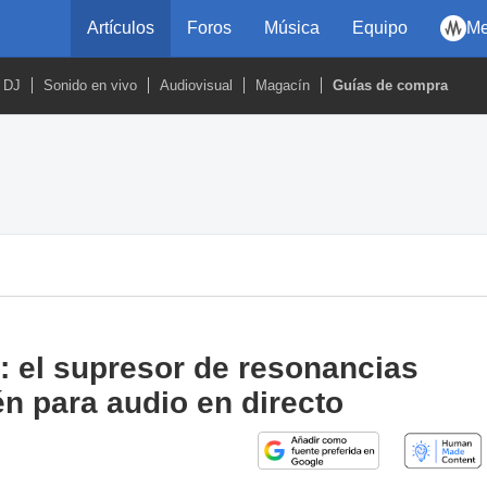
Artículos
Foros
Música
Equipo
Me
DJ
Sonido en vivo
Audiovisual
Magacín
Guías de compra
 el supresor de resonancias
n para audio en directo