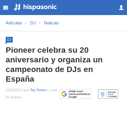
Artículos
DJ
Noticias
DJ
Pioneer celebra su 20
aniversario y organiza un
campeonato de DJs en
España
22/05/2014 por
Teo Tormo
| 1 min
de lectura