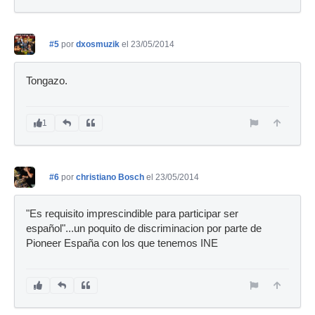
#5
por
dxosmuzik
el 23/05/2014
Tongazo.
1
#6
por
christiano Bosch
el 23/05/2014
"Es requisito imprescindible para participar ser
español"...un poquito de discriminacion por parte de
Pioneer España con los que tenemos INE