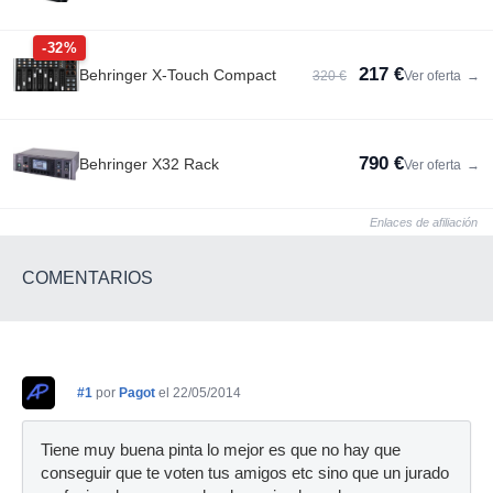
-32%
217 €
Behringer X-Touch Compact
320 €
Ver oferta
→
790 €
Behringer X32 Rack
Ver oferta
→
Enlaces de afiliación
COMENTARIOS
#1
por
Pagot
el 22/05/2014
Tiene muy buena pinta lo mejor es que no hay que
conseguir que te voten tus amigos etc sino que un jurado