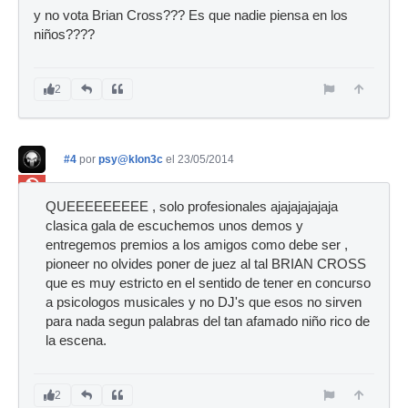
y no vota Brian Cross??? Es que nadie piensa en los
niños????
2
#4
por
psy@klon3c
el 23/05/2014
Ban
QUEEEEEEEEE , solo profesionales ajajajajajaja
clasica gala de escuchemos unos demos y
entregemos premios a los amigos como debe ser ,
pioneer no olvides poner de juez al tal BRIAN CROSS
que es muy estricto en el sentido de tener en concurso
a psicologos musicales y no DJ's que esos no sirven
para nada segun palabras del tan afamado niño rico de
la escena.
2