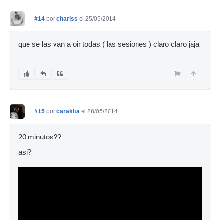
#14
por
charlss
el 25/05/2014
que se las van a oir todas ( las sesiones ) claro claro jaja
#15
por
carakita
el 28/05/2014
20 minutos??
asi?