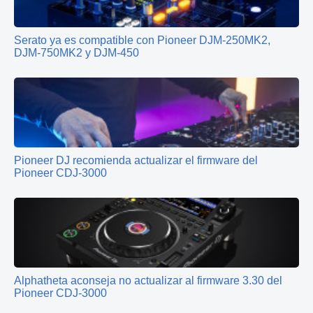
Serato ya es compatible con Pioneer DJM-250MK2,
DJM-750MK2 y DJM-450
Pioneer DJ recomienda actualizar el firmware del
Pioneer CDJ-3000
Alphatheta aconseja no actualizar al firmware 3.30 del
Pioneer CDJ-3000