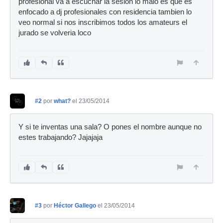
profesional va a escuchar la sesion lo malo es que es
enfocado a dj profesionales con residencia tambien lo
veo normal si nos inscribimos todos los amateurs el
jurado se volveria loco
#2
por
what?
el 23/05/2014
Y si te inventas una sala? O pones el nombre aunque no
estes trabajando? Jajajaja
#3
por
Héctor Gallego
el 23/05/2014