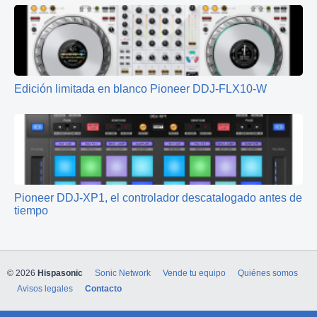
Edición limitada en blanco Pioneer DDJ-FLX10-W
Pioneer DDJ-XP1, el controlador descatalogado antes de
tiempo
© 2026
Hispasonic
Sonic Network
Vende tu equipo
Quiénes somos
Avisos legales
Contacto