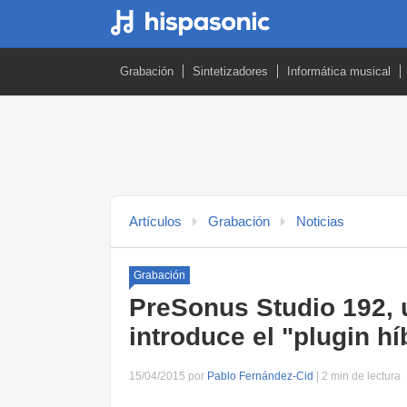
Grabación
Sintetizadores
Informática musical
Artículos
Grabación
Noticias
Grabación
PreSonus Studio 192, u
introduce el "plugin hí
15/04/2015 por
Pablo Fernández-Cid
| 2 min de lectura