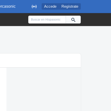

rcasonic
Accede
Regístrate