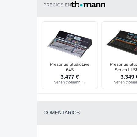
PRECIOS EN
Presonus StudioLive
Presonus Stud
64S
Series III 
3.477 €
3.349 
Ver en thomann
→
Ver en thom
COMENTARIOS