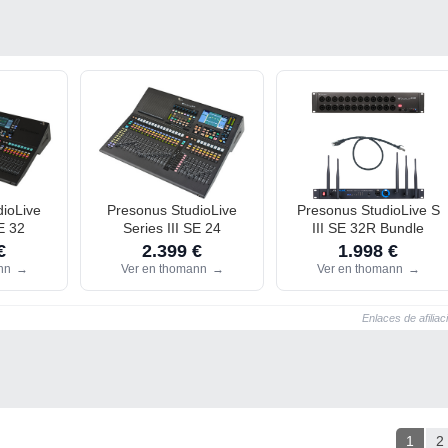
ioLive
Presonus StudioLive
Presonus StudioLive S
SE 32
Series III SE 24
III SE 32R Bundle
€
2.399 €
1.998 €
ann
→
Ver en thomann
→
Ver en thomann
→
Enlaces de afiliac
1
2