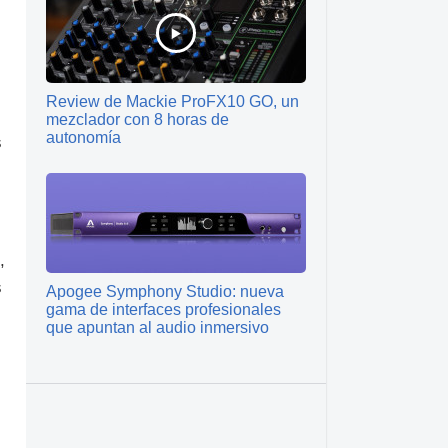
Review de Mackie ProFX10 GO, un
mezclador con 8 horas de
autonomía
s
,
s
Apogee Symphony Studio: nueva
gama de interfaces profesionales
que apuntan al audio inmersivo