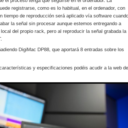
ue el proceso tenga que seguirse en el ordenador. La
puede registrarse, como es lo habitual, en el ordenador, con
en tiempo de reproducción será aplicado vía software cuand
rabar la señal sin procesar aunque estemos entregando a
ocal del propio rack, pero al reproducir la señal grabada la
.
añadiendo DigiMac DP88, que aportará 8 entradas sobre los
características y especificaciones podéis acudir a la web d