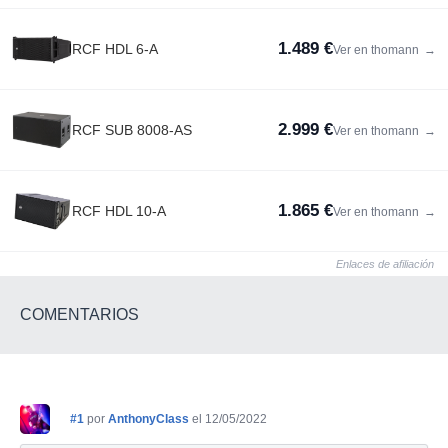
1.489 €
RCF HDL 6-A
Ver en thomann
→
2.999 €
RCF SUB 8008-AS
Ver en thomann
→
1.865 €
RCF HDL 10-A
Ver en thomann
→
Enlaces de afiliación
COMENTARIOS
#1
por
AnthonyClass
el 12/05/2022