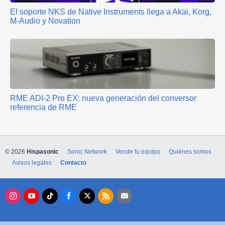
El soporte NKS de Native Instruments llega a Akai, Korg,
M-Audio y Novation
RME ADI‑2 Pro EX: nueva generación del conversor
referencia de RME
© 2026
Hispasonic
Sonic Network
Vende tu equipo
Quiénes somos
Avisos legales
Contacto