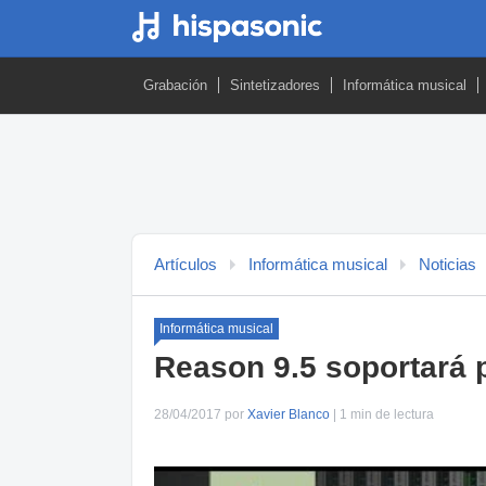
Grabación
Sintetizadores
Informática musical
Artículos
Informática musical
Noticias
Informática musical
Reason 9.5 soportará p
28/04/2017 por
Xavier Blanco
| 1 min de lectura