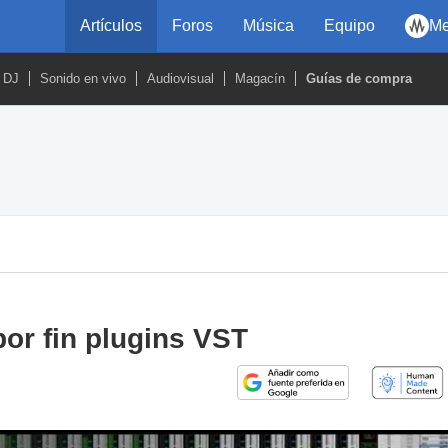
Artículos
Foros
Música
Equipo
Me
DJ
Sonido en vivo
Audiovisual
Magacín
Guías de compra
or fin plugins VST