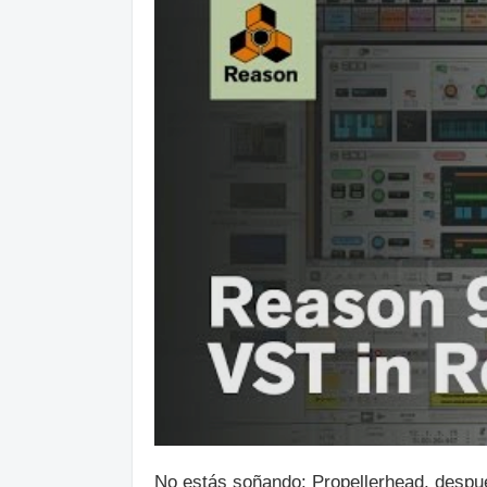
No estás soñando: Propellerhead, despué