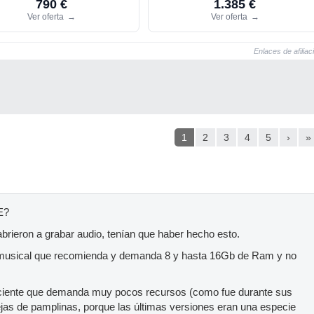
790 €
1.385 €
Ver oferta
→
Ver oferta
→
Enlaces de afiliac
1
2
3
4
5
›
»
RE?
brieron a grabar audio, tenían que haber hecho esto.
 musical que recomienda y demanda 8 y hasta 16Gb de Ram y no
ficiente que demanda muy pocos recursos (como fue durante sus
ejas de pamplinas, porque las últimas versiones eran una especie