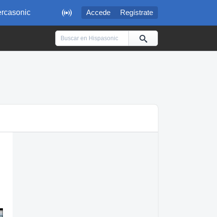

rcasonic
Accede
Regístrate