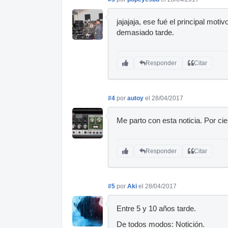
jajajaja, ese fué el principal mo
demasiado tarde.
Responder
Citar
#4
por
autoy
el 28/04/2017
Me parto con esta noticia. Por ci
Responder
Citar
#5
por
Aki
el 28/04/2017
Entre 5 y 10 años tarde.
De todos modos: Notición.