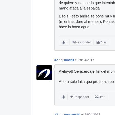
de quiero y no puedo que intenta
mano atada a la espalda.
Eso sí, esto ahora se pone muy i
(mientras dure al menos), Kontakt
hace la boca agua.
3
Responder
Citar
#2
por
modelt
el 28/04/2017
Aleluya!! Se acerca el fin del mu
Ahora solo falta que pro tools reb
Responder
Citar
#3
por
popeyesbd
el 28/04/2017