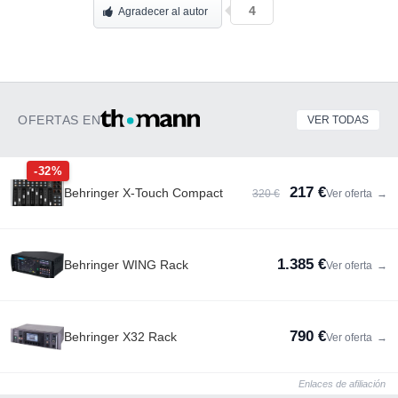
4
Agradecer al autor
OFERTAS EN
VER TODAS
-32%
217 €
Behringer X-Touch Compact
320 €
Ver oferta
→
1.385 €
Behringer WING Rack
Ver oferta
→
790 €
Behringer X32 Rack
Ver oferta
→
Enlaces de afiliación