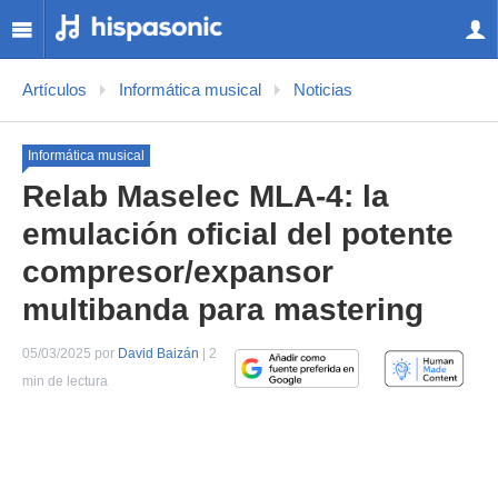
Artículos
Informática musical
Noticias
Informática musical
Relab Maselec MLA-4: la
emulación oficial del potente
compresor/expansor
multibanda para mastering
05/03/2025 por
David Baizán
| 2
min de lectura