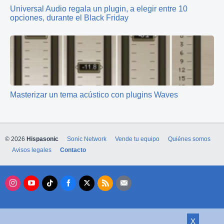
Universal Audio regala un plugin, a elegir entre 10
opciones, durante el Black Friday
Masterizar un tema acústico con plugins Waves
© 2026
Hispasonic
Sonic Network
Vende tu equipo
Quiénes somos
Avisos legales
Contacto
X