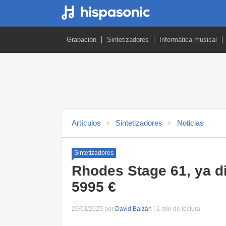
Grabación
Sintetizadores
Informática musical
Artículos
Sintetizadores
Noticias
Sintetizadores
Rhodes Stage 61, ya d
5995 €
26/03/2025 por
David Baizán
| 2 min de lectura