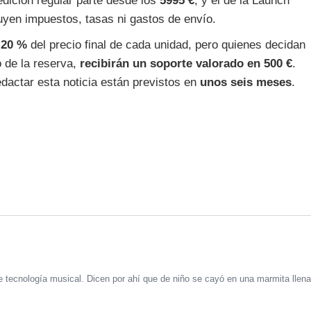
 edición regular parte desde los
5995 €
, y el de la Launch
uyen impuestos, tasas ni gastos de envío.
 20 %
del precio final de cada unidad, pero quienes decidan
 de la reserva,
recibirán un soporte valorado en 500 €
.
dactar esta noticia están previstos en
unos seis meses
.
 tecnología musical. Dicen por ahí que de niño se cayó en una marmita llena