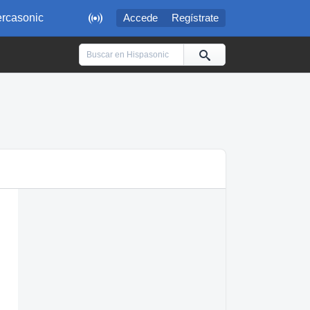

rcasonic
Accede
Regístrate