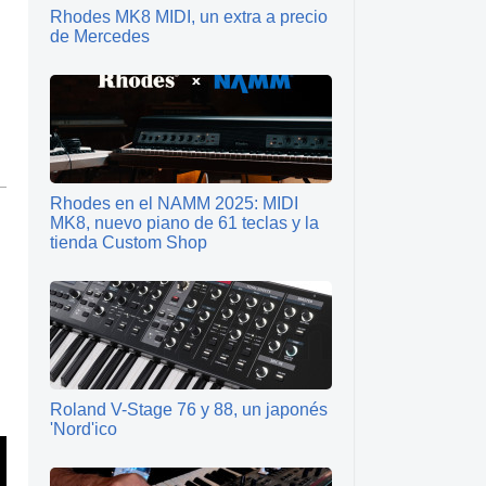
Rhodes MK8 MIDI, un extra a precio
de Mercedes
Rhodes en el NAMM 2025: MIDI
MK8, nuevo piano de 61 teclas y la
tienda Custom Shop
Roland V-Stage 76 y 88, un japonés
'Nord'ico