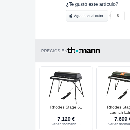
¿Te gustó este artículo?
8
Agradecer al autor
PRECIOS EN
Rhodes Stage 61
Rhodes Sta
Launch Edi
7.129 €
7.699 
Ver en thomann
→
Ver en thom