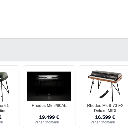
ge 61
Rhodes Mk 8/80AE
Rhodes Mk 8-73 FX
tion
Deluxe MIDI
€
19.499 €
16.599 €
ann
→
Ver en thomann
→
Ver en thomann
→