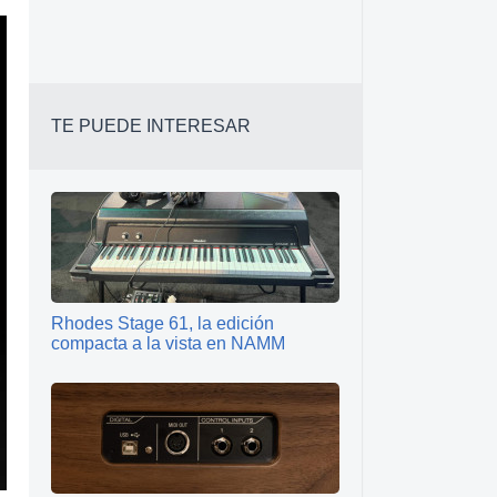
TE PUEDE INTERESAR
Rhodes Stage 61, la edición
compacta a la vista en NAMM