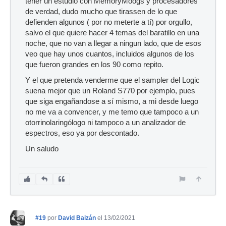
tener un estudio con MemoryMoogs y procesadores
de verdad, dudo mucho que tirassen de lo que
defienden algunos ( por no meterte a tí) por orgullo,
salvo el que quiere hacer 4 temas del baratillo en una
noche, que no van a llegar a ningun lado, que de esos
veo que hay unos cuantos, incluidos algunos de los
que fueron grandes en los 90 como repito.
Y el que pretenda venderme que el sampler del Logic
suena mejor que un Roland S770 por ejemplo, pues
que siga engañandose a sí mismo, a mi desde luego
no me va a convencer, y me temo que tampoco a un
otorrinolaringólogo ni tampoco a un analizador de
espectros, eso ya por descontado.
Un saludo
#19
por
David Baizán
el 13/02/2021