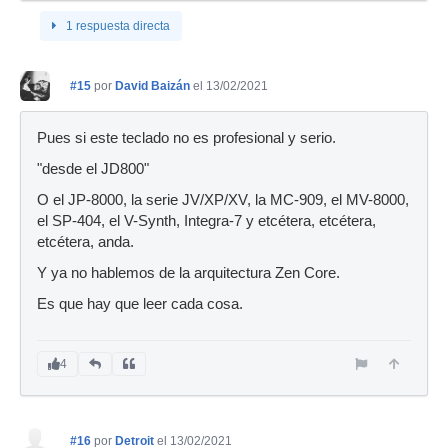
1 respuesta directa
#15
por
David Baizán
el 13/02/2021
Pues si este teclado no es profesional y serio.
"desde el JD800"
O el JP-8000, la serie JV/XP/XV, la MC-909, el MV-8000,
el SP-404, el V-Synth, Integra-7 y etcétera, etcétera,
etcétera, anda.
Y ya no hablemos de la arquitectura Zen Core.
Es que hay que leer cada cosa.
4
#16
por
Detroit
el 13/02/2021