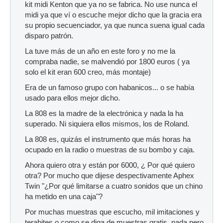
kit midi Kenton que ya no se fabrica. No use nunca el
midi ya que ví o escuche mejor dicho que la gracia era
su propio secuenciador, ya que nunca suena igual cada
disparo patrón.
La tuve más de un año en este foro y no me la
compraba nadie, se malvendió por 1800 euros ( ya
solo el kit eran 600 creo, más montaje)
Era de un famoso grupo con habanicos... o se había
usado para ellos mejor dicho.
La 808 es la madre de la electrónica y nada la ha
superado. Ni siquiera ellos mismos, los de Roland.
La 808 es, quizás el instrumento que más horas ha
ocupado en la radio o muestras de su bombo y caja.
Ahora quiero otra y están por 6000, ¿ Por qué quiero
otra? Por mucho que dijese despectivamente Aphex
Twin "¿Por qué limitarse a cuatro sonidos que un chino
ha metido en una caja"?
Por muchas muestras que escucho, mil imitaciones y
terabites o como se diga de muestras gratis, nada pero