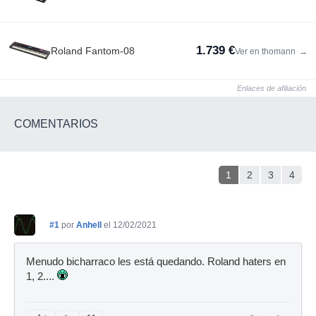
1.739 €
Roland Fantom-08
Ver en thomann
→
Enlaces de afiliación
COMENTARIOS
1
2
3
4
#1
por
Anhell
el 12/02/2021
Menudo bicharraco les está quedando. Roland haters en
1, 2....