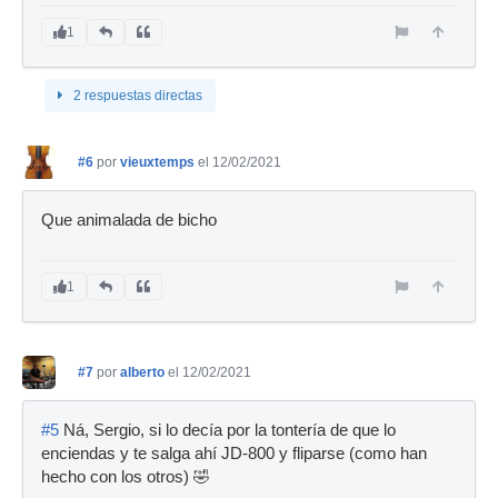
1
2 respuestas directas
#6
por
vieuxtemps
el 12/02/2021
Que animalada de bicho
1
#7
por
alberto
el 12/02/2021
#5
Ná, Sergio, si lo decía por la tontería de que lo
enciendas y te salga ahí JD-800 y fliparse (como han
hecho con los otros) 🤣