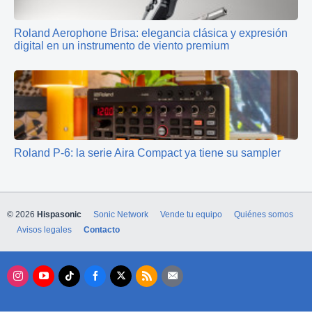
Roland Aerophone Brisa: elegancia clásica y expresión
digital en un instrumento de viento premium
Roland P-6: la serie Aira Compact ya tiene su sampler
© 2026
Hispasonic
Sonic Network
Vende tu equipo
Quiénes somos
Avisos legales
Contacto