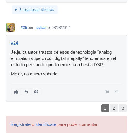
3 respuestas directas
#25
por
_pulsar
el 08/08/2017
#24
Je,je, cuantos trastos de esos de tecnología "analog
emulation supercircuit digital megafly" tendremos en el
estudio pensando que tenemos una bestia DSP,
Mejor, no quiero saberlo.
1
2
3
Regístrate
o
identifícate
para poder comentar