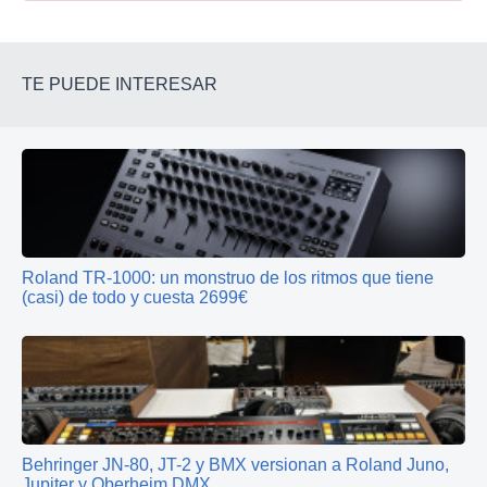
TE PUEDE INTERESAR
Roland TR-1000: un monstruo de los ritmos que tiene
(casi) de todo y cuesta 2699€
Behringer JN-80, JT-2 y BMX versionan a Roland Juno,
Jupiter y Oberheim DMX