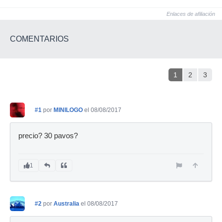
Enlaces de afiliación
COMENTARIOS
1
2
3
#1
por
MINILOGO
el 08/08/2017
precio? 30 pavos?
1
#2
por
Australia
el 08/08/2017