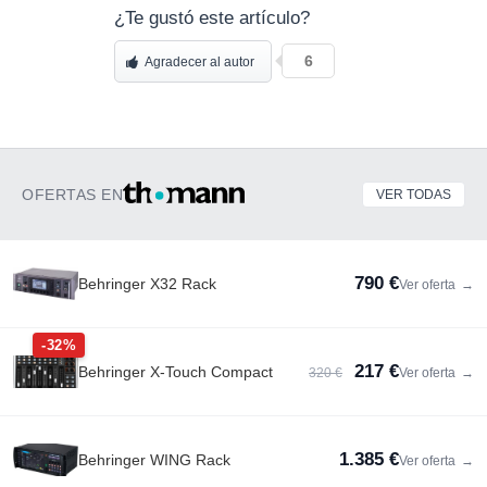
¿Te gustó este artículo?
6
Agradecer al autor
OFERTAS EN
VER TODAS
790 €
Behringer X32 Rack
Ver oferta
→
-32%
217 €
Behringer X-Touch Compact
320 €
Ver oferta
→
1.385 €
Behringer WING Rack
Ver oferta
→