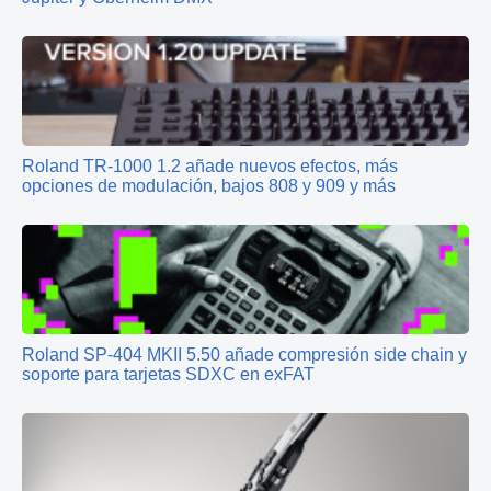
Roland TR‑1000 1.2 añade nuevos efectos, más
opciones de modulación, bajos 808 y 909 y más
Roland SP-404 MKII 5.50 añade compresión side chain y
soporte para tarjetas SDXC en exFAT