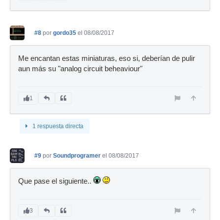
#8
por
gordo35
el 08/08/2017
Me encantan estas miniaturas, eso si, deberían de pulir
aun más su "analog circuit beheaviour"
1
1 respuesta directa
#9
por
Soundprogramer
el 08/08/2017
Que pase el siguiente..
3