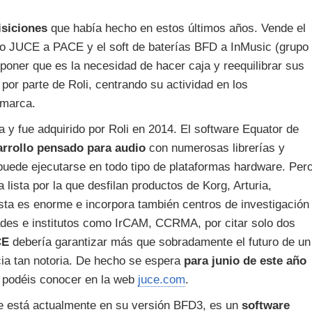
isiciones
que había hecho en estos últimos años. Vende el
io JUCE a PACE y el soft de baterías BFD a InMusic (grupo
uponer que es la necesidad de hacer caja y reequilibrar sus
 por parte de Roli, centrando su actividad en los
 marca.
 y fue adquirido por Roli en 2014. El software Equator de
arrollo pensado para audio
con numerosas librerías y
puede ejecutarse en todo tipo de plataformas hardware. Per
lista por la que desfilan productos de Korg, Arturia,
lista es enorme e incorpora también centros de investigación
ades e institutos como IrCAM, CCRMA, por citar solo dos
CE
debería garantizar más que sobradamente el futuro de un
cia tan notoria. De hecho se espera
para junio de este año
 podéis conocer en la web
juce.com
.
e está actualmente en su versión BFD3, es un
software