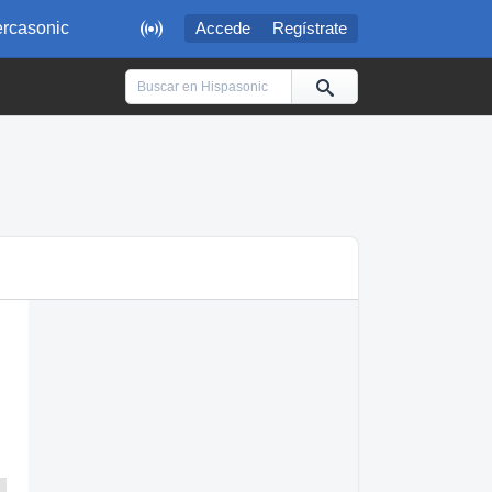

rcasonic
Accede
Regístrate