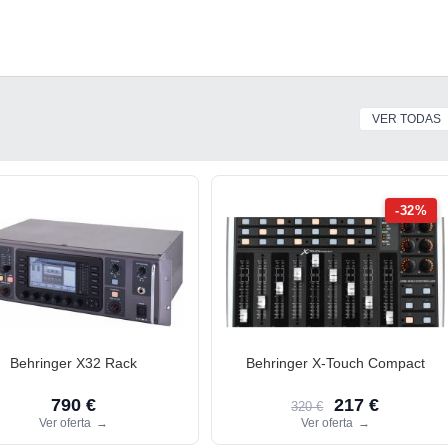
VER TODAS
-32%
Behringer X32 Rack
Behringer X-Touch Compact
790 €
217 €
320 €
Ver oferta
→
Ver oferta
→