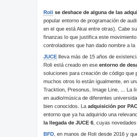
Roli
se deshace de alguna de las adqu
popular entorno de programación de aud
en el que está Akai entre otras). Cabe s
finanzas lo que justifica este movimiento
controladores que han dado nombre a la
JUCE
l
leva más de 15 años de existencia
Roli está creado en ese
entorno de des
soluciones para creación de código que 
muchos otros lo están igualmente, en una 
Tracktion, Presonus, Image Line, ... La 
en audio/música de diferentes universid
bien conocidos. La
adquisición por PA
entorno que ya ha adquirido una relevan
la llegada de JUCE 6
, cuyas novedades
BFD
, en manos de Roli desde 2016 y qu