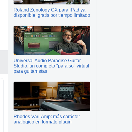
Roland Zenology GX para iPad ya
disponible, gratis por tiempo limitado
Universal Audio Paradise Guitar
Studio, un completo "paraíso" virtual
para guitarristas
Rhodes Vari-Amp: más carácter
analógico en formato plugin