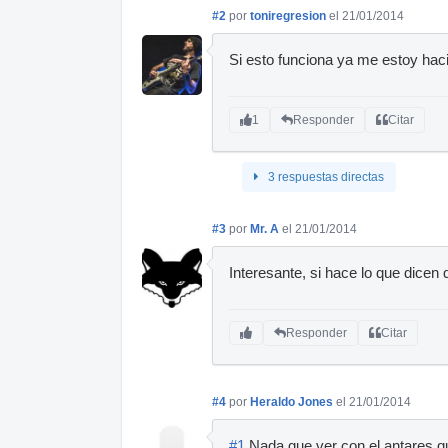
#2
por
toniregresion
el 21/01/2014
Si esto funciona ya me estoy ha
1
Responder
Citar
3 respuestas directas
#3
por
Mr. A
el 21/01/2014
Interesante, si hace lo que dicen 
Responder
Citar
#4
por
Heraldo Jones
el 21/01/2014
#1
Nada que ver con el antares qu