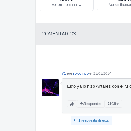
Ver en thomann
→
Ver en thom
COMENTARIOS
#1
por
rojocinco
el 21/01/2014
Esto ya lo hizo Antares con el Mi
Responder
Citar
1 respuesta directa