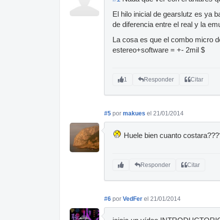
El hilo inicial de gearslutz es ya 
de diferencia entre el real y la emu
La cosa es que el combo micro d
estereo+software = +- 2mil $
1
Responder
Citar
#5
por
makues
el 21/01/2014
Huele bien cuanto costara???
Responder
Citar
#6
por
VedFer
el 21/01/2014