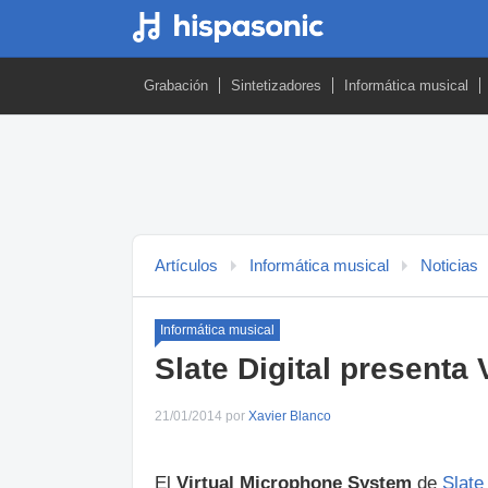
Grabación
Sintetizadores
Informática musical
Artículos
Informática musical
Noticias
Informática musical
Slate Digital presenta
21/01/2014 por
Xavier Blanco
El
Virtual Microphone System
de
Slate 