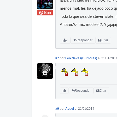
jajaja un vídeo INTRODUCTOR
menos mal, les ha dejado poco que
Ban
Todo lo que sea de steven slate,
Antares?¿ mic modeler?¿? jajajaj
2
Responder
Citar
#7
por
Leo Neves(Burnouts)
el 21/01/201
Responder
Citar
#9
por
Aquel
el 21/01/2014