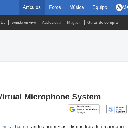
Artículos
Foros
Música
Equipo
Me
DJ
Sonido en vivo
Audiovisual
Magacín
Guías de compra
 Virtual Microphone System
Digital
hace grandes promesas: dispondrás de un armario