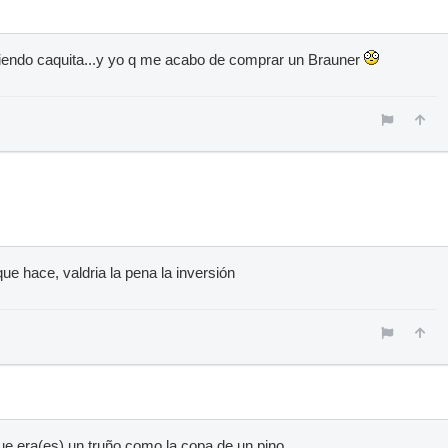
ciendo caquita...y yo q me acabo de comprar un Brauner
que hace, valdria la pena la inversión
e era(es) un truño como la copa de un pino.