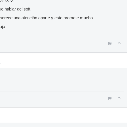
IO??¿?¿
 hablar del soft.
 merece una atención aparte y esto promete mucho.
aja
4