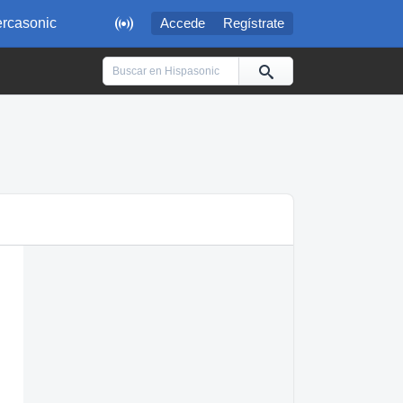

rcasonic
Accede
Regístrate