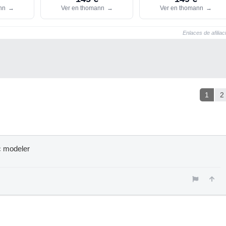
ann
→
Ver en thomann
→
Ver en thomann
→
Enlaces de afiliac
1
2
c modeler