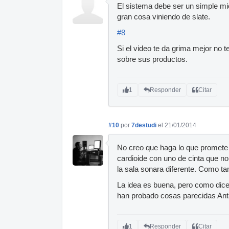
El sistema debe ser un simple mic
gran cosa viniendo de slate.
#8
Si el video te da grima mejor no 
sobre sus productos.
1
Responder
Citar
#10
por
7destudi
el 21/01/2014
No creo que haga lo que promete 
cardioide con uno de cinta que nor
la sala sonara diferente. Como t
La idea es buena, pero como dic
han probado cosas parecidas Ant
1
Responder
Citar