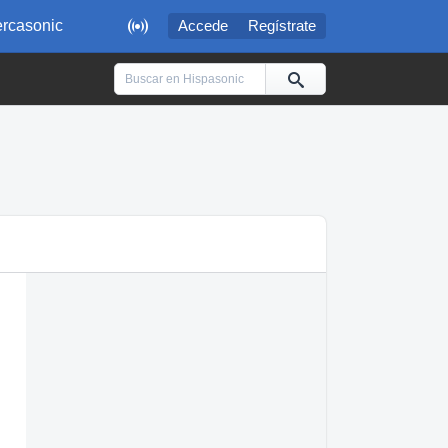

rcasonic
Accede
Regístrate