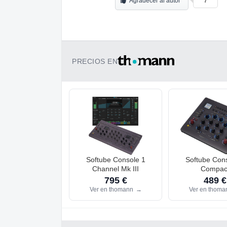
7
Agradecer al autor
PRECIOS EN
Softube Console 1
Softube Con
Channel Mk III
Compac
795 €
489 €
Ver en thomann
→
Ver en thom