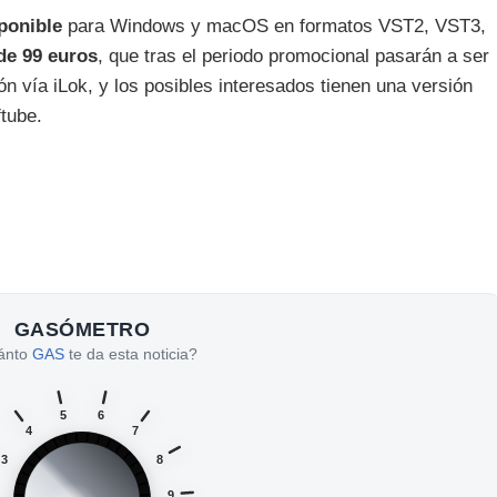
ponible
para Windows y macOS en formatos VST2, VST3,
de 99 euros
, que tras el periodo promocional pasarán a ser
ión vía iLok, y los posibles interesados tienen una versión
tube.
GASÓMETRO
ánto
GAS
te da esta noticia?
5
6
4
7
3
8
9