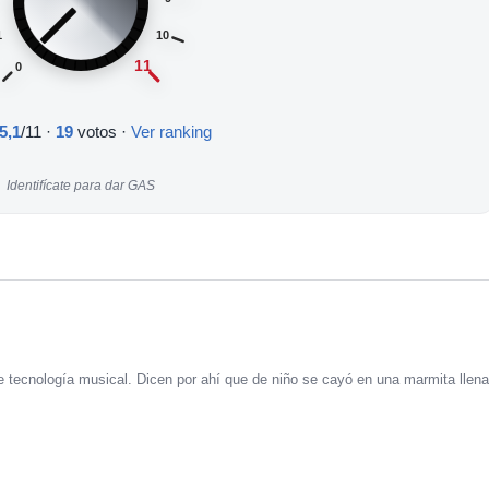
1
10
11
0
5,1
/11
·
19
votos ·
Ver ranking
Identifícate para dar GAS
 tecnología musical. Dicen por ahí que de niño se cayó en una marmita llena