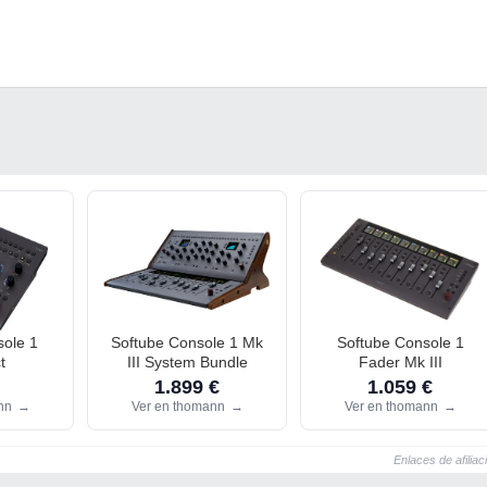
sole 1
Softube Console 1 Mk
Softube Console 1
t
III System Bundle
Fader Mk III
1.899 €
1.059 €
ann
→
Ver en thomann
→
Ver en thomann
→
Enlaces de afiliac