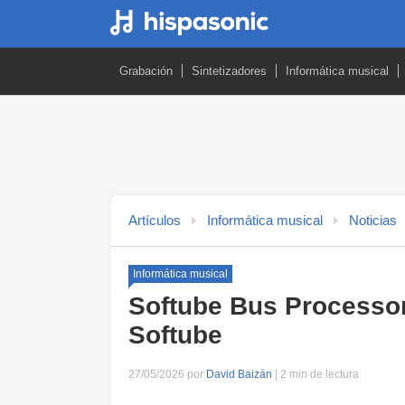
Grabación
Sintetizadores
Informática musical
Artículos
Informática musical
Noticias
Informática musical
Softube Bus Processor 
Softube
27/05/2026 por
David Baizán
| 2 min de lectura