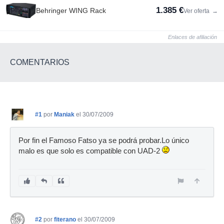
1.385 €
Behringer WING Rack
Ver oferta
→
Enlaces de afiliación
COMENTARIOS
#1
por
Maniak
el 30/07/2009
Por fin el Famoso Fatso ya se podrá probar.Lo único
malo es que solo es compatible con UAD-2
#2
por
fiterano
el 30/07/2009