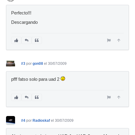
Perfecto!!!
Descargando
#3
por
gon08
el 30/07/2009
pfff fatso solo para uad 2
#4
por
Radioskaf
el 30/07/2009