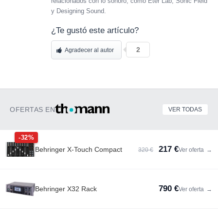
relacionados con lo sonoro, como Éter Lab, Sonic Field
y Designing Sound.
¿Te gustó este artículo?
2
Agradecer al autor
OFERTAS EN
VER TODAS
-32%
217 €
Behringer X-Touch Compact
320 €
Ver oferta
→
790 €
Behringer X32 Rack
Ver oferta
→