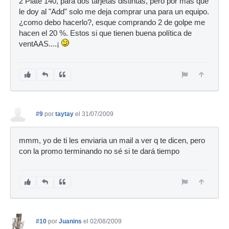
2 Plate 140, para dos tarjetas distintas, pero por más que
le doy al "Add" solo me deja comprar una para un equipo.
¿como debo hacerlo?, esque comprando 2 de golpe me
hacen el 20 %. Estos si que tienen buena política de
ventAAS....¡
#9
por
taytay
el 31/07/2009
mmm, yo de ti les enviaria un mail a ver q te dicen, pero
con la promo terminando no sé si te dará tiempo
#10
por
Juanins
el 02/08/2009