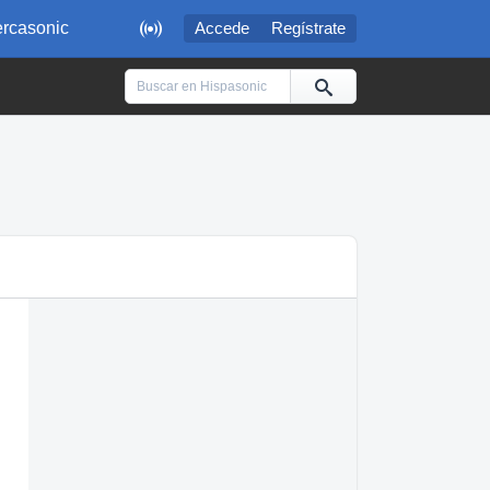

rcasonic
Accede
Regístrate