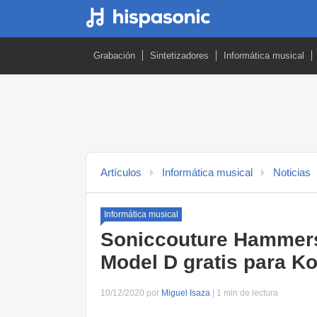
Grabación
Sintetizadores
Informática musical
Artículos
Informática musical
Noticias
Informática musical
Soniccouture Hammers
Model D gratis para Ko
10/12/2020 por
Miguel Isaza
| 1 min de lectura