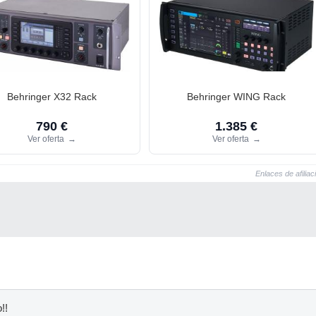
Behringer X32 Rack
Behringer WING Rack
790 €
1.385 €
Ver oferta
→
Ver oferta
→
Enlaces de afiliac
!!