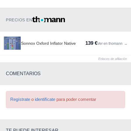
PRECIOS EN
139 €
Sonnox Oxford Inflator Native
Ver en thomann
→
Enlaces de afiliación
COMENTARIOS
Regístrate
o
identifícate
para poder comentar
TE PUEDE INTERESAR