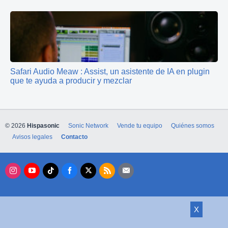
Safari Audio Meaw : Assist, un asistente de IA en plugin
que te ayuda a producir y mezclar
© 2026
Hispasonic
Sonic Network
Vende tu equipo
Quiénes somos
Avisos legales
Contacto
X