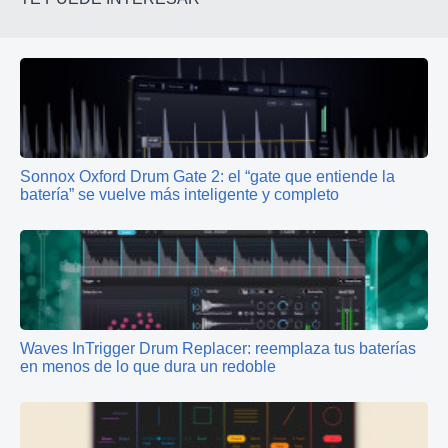
Sonnox Oxford Drum Gate 2: el “gate que entiende la
batería” se vuelve más inteligente y completo
Waves InTrigger Drum Replacer: reemplaza tus baterías
en menos de lo que dura un redoble