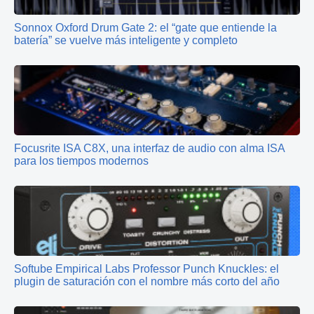
Sonnox Oxford Drum Gate 2: el “gate que entiende la
batería” se vuelve más inteligente y completo
Focusrite ISA C8X, una interfaz de audio con alma ISA
para los tiempos modernos
Softube Empirical Labs Professor Punch Knuckles: el
plugin de saturación con el nombre más corto del año