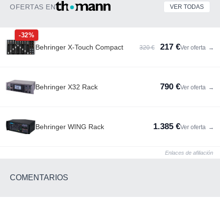
OFERTAS EN
VER TODAS
-32%
217 €
Behringer X-Touch Compact
320 €
Ver oferta
→
790 €
Behringer X32 Rack
Ver oferta
→
1.385 €
Behringer WING Rack
Ver oferta
→
Enlaces de afiliación
COMENTARIOS