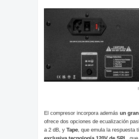
El compresor incorpora además
un gra
ofrece dos opciones de ecualización pas
a 2 dB, y
Tape
, que emula la respuesta 
exclusiva tecnología 120V de SPL
, que