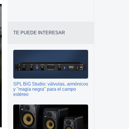
TE PUEDE INTERESAR
SPL BiG Studio: válvulas, armónicos
y "magia negra" para el campo
estéreo