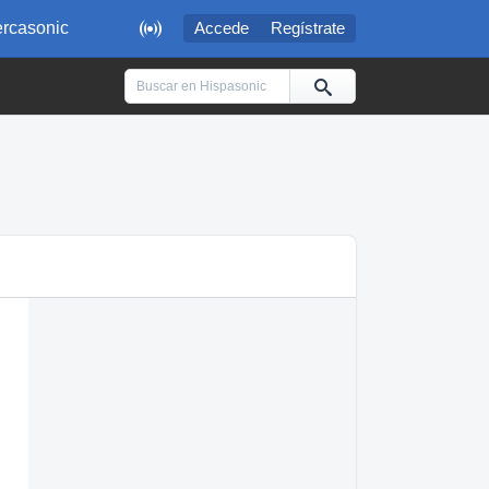

rcasonic
Accede
Regístrate