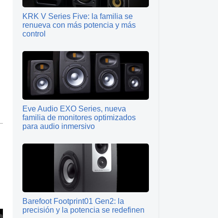
KRK V Series Five: la familia se
renueva con más potencia y más
control
Eve Audio EXO Series, nueva
familia de monitores optimizados
para audio inmersivo
Barefoot Footprint01 Gen2: la
precisión y la potencia se redefinen