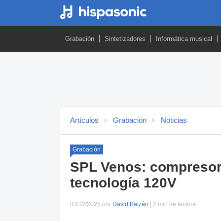
Grabación
Sintetizadores
Informática musical
Artículos
Grabación
Noticias
Grabación
SPL Venos: compresor 
tecnología 120V
03/12/2025 por
David Baizán
| 2 min de lectura