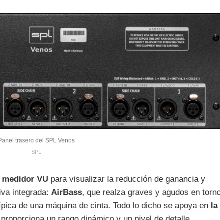
Panel trasero del SPL Venos
SPL
n medidor VU
para visualizar la reducción de ganancia y
iva integrada:
AirBass
, que realza graves y agudos en torn
típica de una máquina de cinta. Todo lo dicho se apoya en
la
 proporciona un rango dinámico y un nivel de detalle