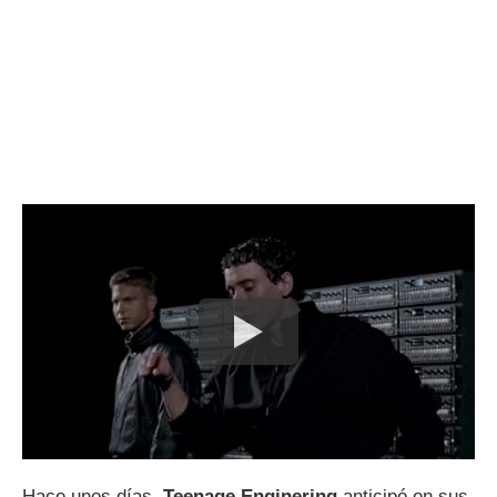
Hace unos días,
Teenage Enginering
anticipó en sus