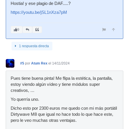
Hostia! y ese plagio de DAF.....?
https://youtu.be/jSL1nXza7pM
9
1 respuesta directa
#5
por
Atum Rex
el 14/11/2024
Pues tiene buena pinta! Me flipa la estética, la pantalla,
estoy viendo algún vídeo y tiene módulos super
creativos, …
Yo querría uno.
Dicho esto por 2300 euros me quedo con mi más portátil
Dirtywave M8 que igual no hace todo lo que hace este,
pero le veo muchas otras ventajas.