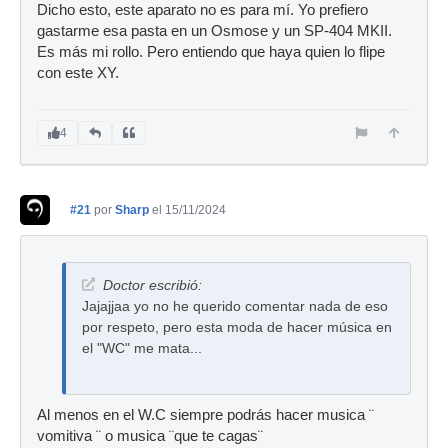
Dicho esto, este aparato no es para mí. Yo prefiero
gastarme esa pasta en un Osmose y un SP-404 MKII.
Es más mi rollo. Pero entiendo que haya quien lo flipe
con este XY.
4
#21
por
Sharp
el 15/11/2024
Doctor escribió:
Jajajjaa yo no he querido comentar nada de eso
por respeto, pero esta moda de hacer música en
el "WC" me mata...
Al menos en el W.C siempre podrás hacer musica ¨
vomitiva ¨ o musica ¨que te cagas¨