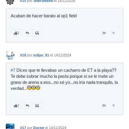
#15
por
TeleFuNkeN
el 14/11/2024
Acaban de hacer barato al op1 field
2
#16
por
sufjan_81
el 14/11/2024
#7
Dices que te llevabas un cacharro de ET a la playa??
Te debe sobrar mucho la pasta porque si se le mete un
grano de arena a eso...no sé yo...no iría nada tranquilo, la
verdad...
2
#17
por
Doctor
el 14/11/2024