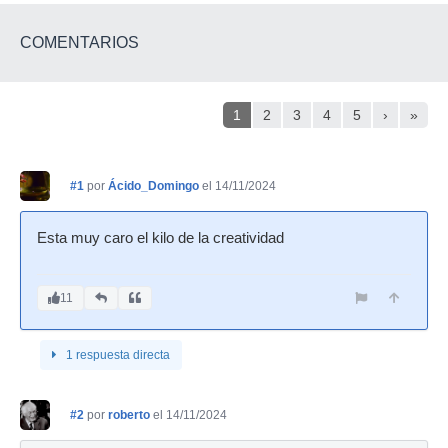
COMENTARIOS
1
2
3
4
5
›
»
#1
por
Ácido_Domingo
el 14/11/2024
Esta muy caro el kilo de la creatividad
11
1 respuesta directa
#2
por
roberto
el 14/11/2024