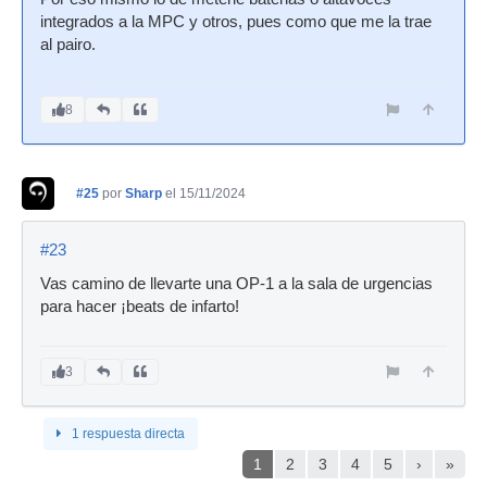
integrados a la MPC y otros, pues como que me la trae
al pairo.
8
#25
por
Sharp
el 15/11/2024
#23
Vas camino de llevarte una OP-1 a la sala de urgencias
para hacer ¡beats de infarto!
3
1 respuesta directa
1
2
3
4
5
›
»