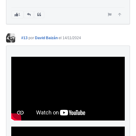
1
#13
por
David Baizán
el 14/11/2024