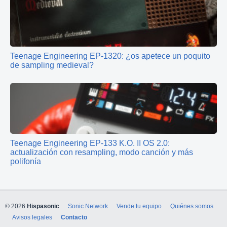
Teenage Engineering EP-1320: ¿os apetece un poquito
de sampling medieval?
Teenage Engineering EP-133 K.O. II OS 2.0:
actualización con resampling, modo canción y más
polifonía
© 2026
Hispasonic
Sonic Network
Vende tu equipo
Quiénes somos
Avisos legales
Contacto