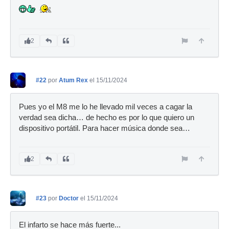
2
#22
por
Atum Rex
el 15/11/2024
Pues yo el M8 me lo he llevado mil veces a cagar la
verdad sea dicha… de hecho es por lo que quiero un
dispositivo portátil. Para hacer música donde sea…
2
#23
por
Doctor
el 15/11/2024
El infarto se hace más fuerte...