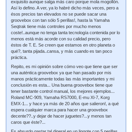
exquisito aunque salga más caro porque mola mogollón.
Así lo defino. A ver, ya lo habré dicho más veces, pero a
ésos precios tan elevados no se puede sacar una
groovebox con tan sólo 5 perillas!, hasta la Yamaha
Seqtrak tiene más controles por mucho menos
coste!..aunque no tenga tanta tecnología contenida por lo
menos está más acorde con su calidad precio, pero
éstos de T. E. Se creen que estamos en otro planeta o
qué?, tanta pijada..cansa, y más cuando es tan poco
práctica.
Repito, es mi opinión sobre cómo veo que tiene que ser
una auténtica groovebox ya que han pasado por mis
manos prácticamente todas las más importantes y mi
conclusión es esta... Una buena groovebox tiene que
tener bastante control manual, los mejores ejemplos...
Roland MC-909, Yamaha RS7000, E-mu Xl-7, Korg
EMX-1... y hace ya más de 20 años que salieron!, a qué
espera cualquier marca para hacer una groovebox
decente??..y dejar de hacer juguetes?...y menos tan
caros que éste?...
Es absurdo gastar tal dineral en un lingote con 5 perillas