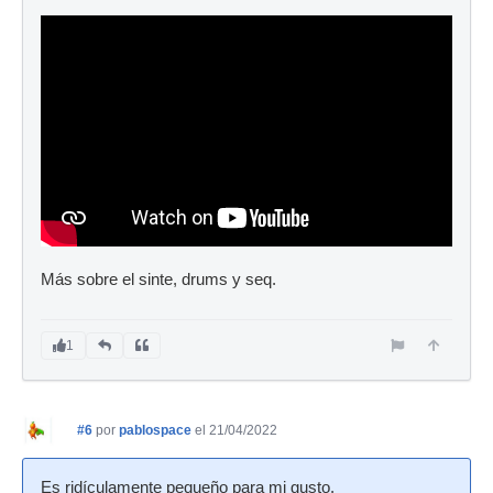
Más sobre el sinte, drums y seq.
1
#6
por
pablospace
el 21/04/2022
Es ridículamente pequeño para mi gusto.