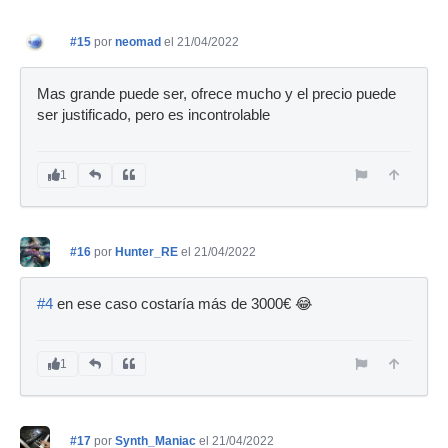
#15
por
neomad
el 21/04/2022
Mas grande puede ser, ofrece mucho y el precio puede
ser justificado, pero es incontrolable
1
#16
por
Hunter_RE
el 21/04/2022
#4
en ese caso costaría más de 3000€ 😂
1
#17
por
Synth_Maniac
el 21/04/2022