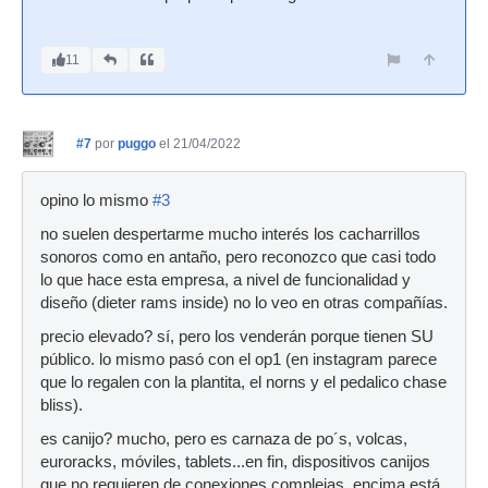
11
#7
por
puggo
el 21/04/2022
opino lo mismo
#3
no suelen despertarme mucho interés los cacharrillos
sonoros como en antaño, pero reconozco que casi todo
lo que hace esta empresa, a nivel de funcionalidad y
diseño (dieter rams inside) no lo veo en otras compañías.
precio elevado? sí, pero los venderán porque tienen SU
público. lo mismo pasó con el op1 (en instagram parece
que lo regalen con la plantita, el norns y el pedalico chase
bliss).
es canijo? mucho, pero es carnaza de po´s, volcas,
euroracks, móviles, tablets...en fin, dispositivos canijos
que no requieren de conexiones complejas. encima está