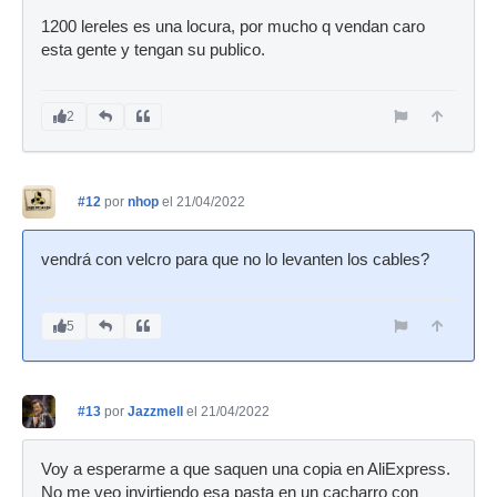
1200 lereles es una locura, por mucho q vendan caro
esta gente y tengan su publico.
2
#12
por
nhop
el 21/04/2022
vendrá con velcro para que no lo levanten los cables?
5
#13
por
Jazzmell
el 21/04/2022
Voy a esperarme a que saquen una copia en AliExpress.
No me veo invirtiendo esa pasta en un cacharro con