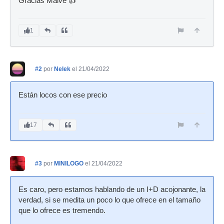
Gracias Malve 👍
1
#2
por
Nelek
el 21/04/2022
Están locos con ese precio
17
#3
por
MINILOGO
el 21/04/2022
Es caro, pero estamos hablando de un I+D acojonante, la
verdad, si se medita un poco lo que ofrece en el tamaño
que lo ofrece es tremendo.