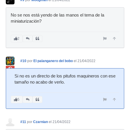
No se nos está yendo de las manos el tema de la
miniaturización?
2
#10
por
El palanganero del bobo
el 21/04/2022
Ban
Si no es un directo de los pitufos maquineros con ese
tamaño no acabo de verlo.
5
#11
por
Czarnian
el 21/04/2022