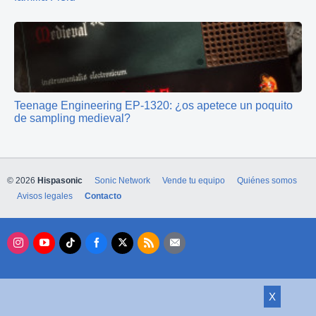
Teenage Engineering EP-1320: ¿os apetece un poquito
de sampling medieval?
© 2026
Hispasonic
Sonic Network
Vende tu equipo
Quiénes somos
Avisos legales
Contacto
X