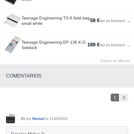
Teenage Engineering TX-6 field bag
59 €
Ver en thomann
→
small white
Teenage Engineering EP-136 K.O.
189 €
Ver en thomann
→
Sidekick
Enlaces de afiliación
COMENTARIOS
1
2
#1
por
Manuel
el 21/04/2022