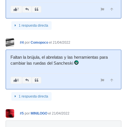
7
1 respuesta directa
#4
por
Comopoco
el 21/04/2022
Faltan la brújula, el abrelatas y las herramientas para
cambiar las ruedas del Sancheski
8
1 respuesta directa
#5
por
MINILOGO
el 21/04/2022