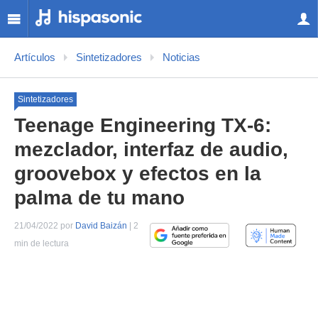
Artículos
Sintetizadores
Noticias
Sintetizadores
Teenage Engineering TX-6:
mezclador, interfaz de audio,
groovebox y efectos en la
palma de tu mano
21/04/2022 por
David Baizán
| 2
min de lectura