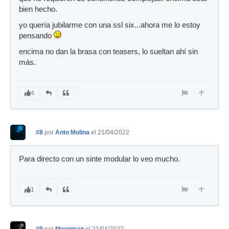
bien hecho.
yo quería jubilarme con una ssl six...ahora me lo estoy
pensando
encima no dan la brasa con teasers, lo sueltan ahí sin
más.
4
#8
por
Anto Molina
el 21/04/2022
Para directo con un sinte modular lo veo mucho.
1
#9
por
Moogman
el 21/04/2022