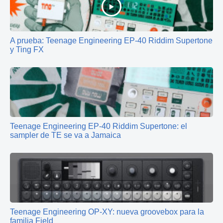
A prueba: Teenage Engineering EP-40 Riddim Supertone
y Ting FX
Teenage Engineering EP-40 Riddim Supertone: el
sampler de TE se va a Jamaica
Teenage Engineering OP-XY: nueva groovebox para la
familia Field