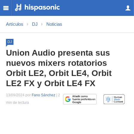
Artículos
DJ
Noticias
DJ
Union Audio presenta sus
nuevos mixers rotatorios
Orbit LE2, Orbit LE4, Orbit
LE2 FX y Orbit LE4 FX
13/09/2024 por
Fano Sánchez
| 2
min de lectura