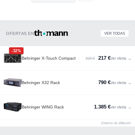
OFERTAS EN
VER TODAS
-32%
217 €
Behringer X-Touch Compact
320 €
Ver oferta
→
790 €
Behringer X32 Rack
Ver oferta
→
1.385 €
Behringer WING Rack
Ver oferta
→
Enlaces de afiliación