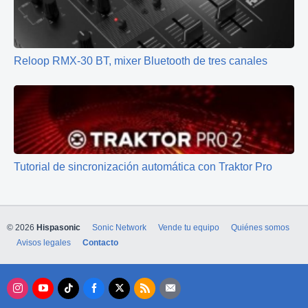
Reloop RMX-30 BT, mixer Bluetooth de tres canales
Tutorial de sincronización automática con Traktor Pro
© 2026
Hispasonic
Sonic Network
Vende tu equipo
Quiénes somos
Avisos legales
Contacto