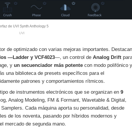
erfaz de UVI Synth Anthology 5
UVI
tor de optimizado con varias mejoras importantes. Destaca
ados —Ladder y VCF4023
—, un control de
Analog Drift
par
age, y
un secuenciador más potente
con modo polifónico 
s una biblioteca de presets específicos para el
pidamente patrones y comportamientos rítmicos.
tipo de instrumentos electrónicos que se organizan en
9
log, Analog Modeling, FM & Formant, Wavetable & Digital,
y Samplers. Cada máquina aporta su personalidad, desde
ales de los noventa, pasando por híbridos modernos y
en el mercado de segunda mano.