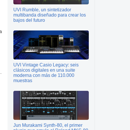
UVI Rumble, un sintetizador
multibanda diseñado para crear los
bajos del futuro
a
UVI Vintage Casio Legacy: seis
clásicos digitales en una suite
moderna con más de 110.000
muestras
Jun Murakami Synth‑80, el primer