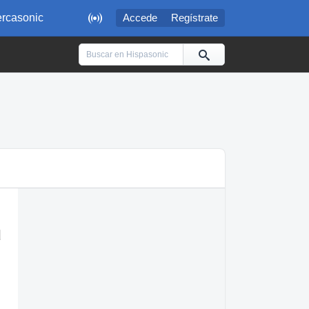

rcasonic
Accede
Regístrate
u