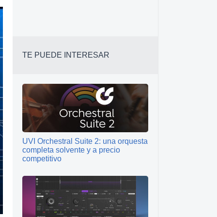
TE PUEDE INTERESAR
UVI Orchestral Suite 2: una orquesta
completa solvente y a precio
competitivo