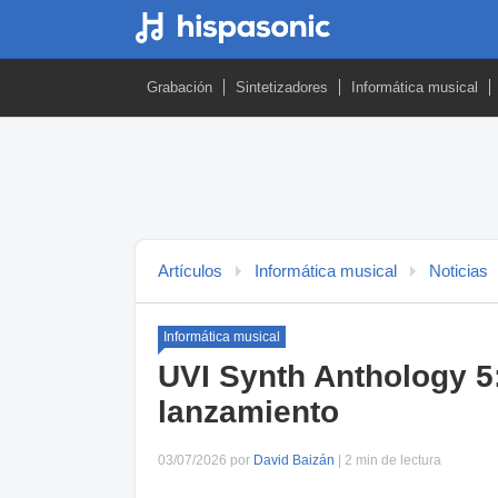
Grabación
Sintetizadores
Informática musical
Artículos
Informática musical
Noticias
Informática musical
UVI Synth Anthology 5:
lanzamiento
03/07/2026 por
David Baizán
| 2 min de lectura