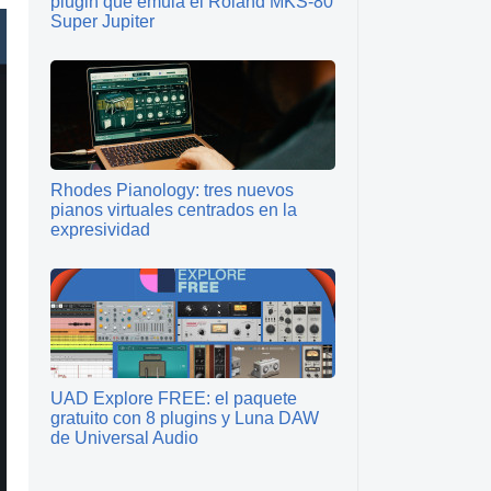
plugin que emula el Roland MKS‑80
Super Jupiter
Rhodes Pianology: tres nuevos
pianos virtuales centrados en la
expresividad
UAD Explore FREE: el paquete
gratuito con 8 plugins y Luna DAW
de Universal Audio