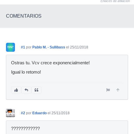
Enlaces de afiliación
COMENTARIOS
#1
por
Pablo M. - Sullibass
el 25/11/2018
Ostras tu. Vcv crece exponencialmente!
Igual lo retomo!
#2
por
Eduardo
el 25/11/2018
????????????