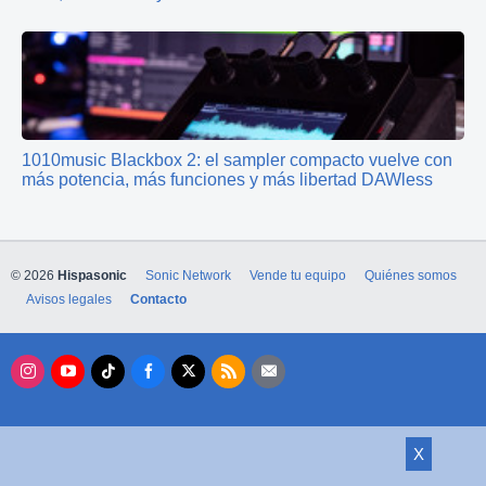
1010music Blackbox 2: el sampler compacto vuelve con
más potencia, más funciones y más libertad DAWless
© 2026
Hispasonic
Sonic Network
Vende tu equipo
Quiénes somos
Avisos legales
Contacto
X