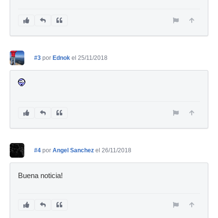
#3
por
Ednok
el 25/11/2018
#4
por
Angel Sanchez
el 26/11/2018
Buena noticia!