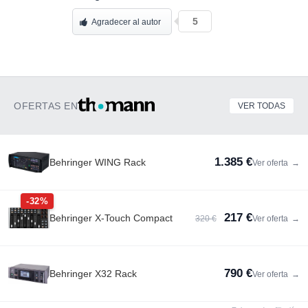
5
Agradecer al autor
OFERTAS EN
VER TODAS
1.385 €
Behringer WING Rack
Ver oferta
→
-32%
217 €
Behringer X-Touch Compact
320 €
Ver oferta
→
790 €
Behringer X32 Rack
Ver oferta
→