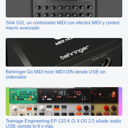
Shik S32, un controlador MIDI con efectos MIDI y control
macro avanzado
Behringer Go MIDI host: MIDI DIN desde USB sin
ordenador
Teenage Engineering EP‑133 K.O. II OS 2.5 añade audio
USB, sonido lo‑fi y más